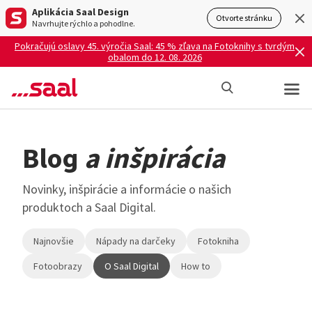
Aplikácia Saal Design
Otvorte stránku
Navrhujte rýchlo a pohodlne.
Pokračujú oslavy 45. výročia Saal: 45 % zľava na Fotoknihy s tvrdým
obalom do 12. 08. 2026
Blog
a inšpirácia
Novinky, inšpirácie a informácie o našich
produktoch a Saal Digital.
Najnovšie
Nápady na darčeky
Fotokniha
Fotoobrazy
O Saal Digital
How to