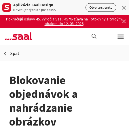
Aplikácia Saal Design
Otvorte stránku
Navrhujte rýchlo a pohodlne.
Pokračujú oslavy 45. výročia Saal: 45 % zľava na Fotoknihy s tvrdým
obalom do 12. 08. 2026
Späť
Blokovanie
objednávok a
nahrádzanie
obrázkov