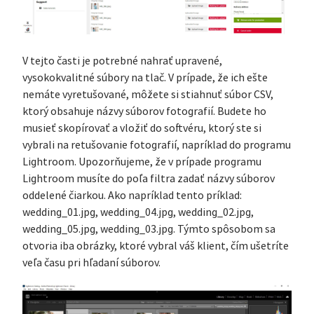
V tejto časti je potrebné nahrať upravené,
vysokokvalitné súbory na tlač. V prípade, že ich ešte
nemáte vyretušované, môžete si stiahnuť súbor CSV,
ktorý obsahuje názvy súborov fotografií. Budete ho
musieť skopírovať a vložiť do softvéru, ktorý ste si
vybrali na retušovanie fotografií, napríklad do programu
Lightroom. Upozorňujeme, že v prípade programu
Lightroom musíte do poľa filtra zadať názvy súborov
oddelené čiarkou. Ako napríklad tento príklad:
wedding_01.jpg, wedding_04.jpg, wedding_02.jpg,
wedding_05.jpg, wedding_03.jpg. Týmto spôsobom sa
otvoria iba obrázky, ktoré vybral váš klient, čím ušetríte
veľa času pri hľadaní súborov.