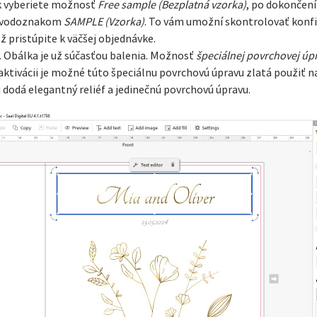
k vyberiete možnosť
Free sample (Bezplatná vzorka)
, po dokončení
 s vodoznakom
SAMPLE (Vzorka)
. To vám umožní skontrolovať konfigu
ž pristúpite k väčšej objednávke.
. Obálka je už súčasťou balenia. Možnosť
špeciálnej povrchovej úp
aktivácii je možné túto špeciálnu povrchovú úpravu zlatá použiť na
 dodá elegantný reliéf a jedinečnú povrchovú úpravu.