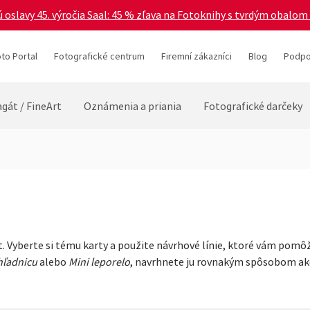
 oslavy 45. výročia Saal: 45 % zľava na Fotoknihy s tvrdým obalom 
to Portal
Fotografické centrum
Firemní zákazníci
Blog
Podpo
gát / FineArt
Oznámenia a priania
Fotografické darčeky
. Vyberte si tému karty a použite návrhové línie, ktoré vám pomôž
hľadnicu
alebo
Mini leporelo
, navrhnete ju rovnakým spôsobom ak