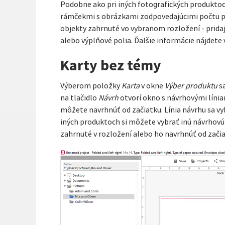
Podobne ako pri iných fotografických produktoch 
rámčekmi s obrázkami zodpovedajúcimi počtu pri
objekty zahrnuté vo vybranom rozložení - pridajt
alebo výplňové polia. Ďalšie informácie nájdete 
Karty bez témy
Výberom položky
Karta
v okne
Výber produktu
sa
na tlačidlo
Návrh
otvorí okno s návrhovými líniam
môžete navrhnúť od začiatku. Línia návrhu sa v
iných produktoch si môžete vybrať inú návrhovú l
zahrnuté v rozložení alebo ho navrhnúť od začia