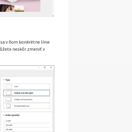
 sa v ňom konkrétne línie
môžete neskôr zmeniť v