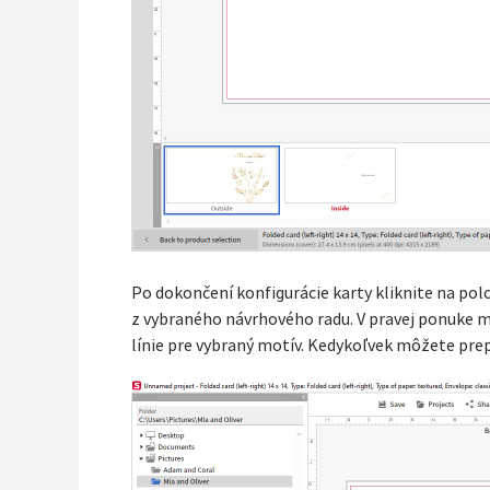
Po dokončení konfigurácie karty kliknite na po
z vybraného návrhového radu. V pravej ponuke m
línie pre vybraný motív. Kedykoľvek môžete prepn