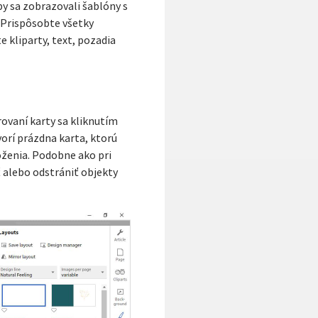
by sa zobrazovali šablóny s
 Prispôsobte všetky
e kliparty, text, pozadia
rovaní karty sa kliknutím
vorí prázdna karta, ktorú
oženia. Podobne ako pri
ť alebo odstrániť objekty