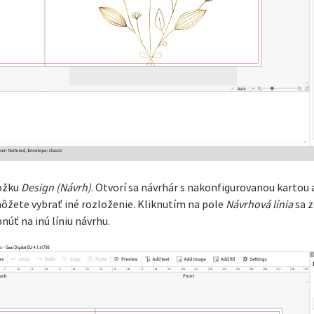
ložku
Design (Návrh)
. Otvorí sa návrhár s nakonfigurovanou karto
ôžete vybrať iné rozloženie. Kliknutím na pole
Návrhová línia
sa z
úť na inú líniu návrhu.