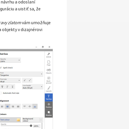
 návrhu a odoslaní
ráciu a uistiť sa, že
ravy zlatom
vám umožňuje
 objekty v dizajnérovi