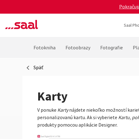
Pokračujú
Saal Pho
Fotokniha
Fotoobrazy
Fotografie
Pla
Späť
Karty
V ponuke
Karty
nájdete niekoľko možností kariet
personalizovanú kartu. Ak si vyberiete
Kartu,
po
produkty pomocou aplikácie Designer.