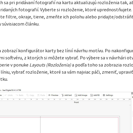
sa pri pridávaní fotografií na kartu aktualizujú rozloženia tak, a
daných fotografií. Vyberte si rozloženie, ktoré uprednostňujete.
e filtre, okraje, tiene, zmeňte ich polohu alebo pridajte/odstráňt
v súvisiacom článku.
 zobrazí konfigurátor karty bez línií návrhu motívu. Po nakonfigu
i softvéru, z ktorých si môžete vybrať. Po výbere sa v návrhári ot
yberie v ponuke
Layouts (Rozloženia)
a podľa toho sa zobrazia rozl
íniu, vybrať rozloženie, ktoré sa vám najviac páči, zmeniť, upravi
tku.