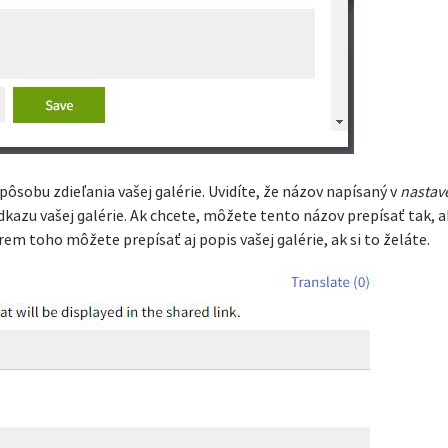
pôsobu zdieľania vašej galérie. Uvidíte, že názov napísaný v
nastav
azu vašej galérie. Ak chcete, môžete tento názov prepísať tak, a
em toho môžete prepísať aj popis vašej galérie, ak si to želáte.