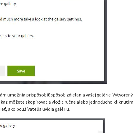
vám umožnia prispôsobiť spôsob zdieľania vašej galérie. Vytvoren
 odkaz môžete skopírovať a vložiť ručne alebo jednoducho kliknutím
eť, ako používatelia uvidia galériu.