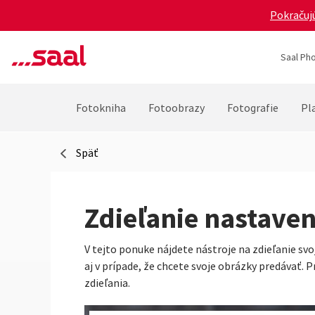
Pokračujú
Saal Pho
Fotokniha
Fotoobrazy
Fotografie
Pla
Späť
Zdieľanie nastaven
V tejto ponuke nájdete nástroje na zdieľanie sv
aj v prípade, že chcete svoje obrázky predávať. 
zdieľania.