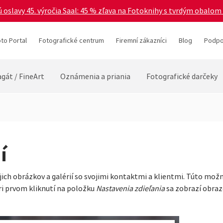
 oslavy 45. výročia Saal: 45 % zľava na Fotoknihy s tvrdým obalom 
to Portal
Fotografické centrum
Firemní zákazníci
Blog
Podpo
gát / FineArt
Oznámenia a priania
Fotografické darčeky
í
ojich obrázkov a galérií so svojimi kontaktmi a klientmi. Túto mož
Pri prvom kliknutí na položku
Nastavenia zdieľania
sa zobrazí obraz