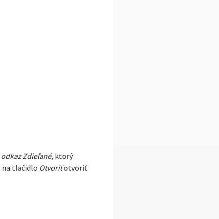
ý
odkaz Zdieľané
, ktorý
 na tlačidlo
Otvoriť
otvoriť