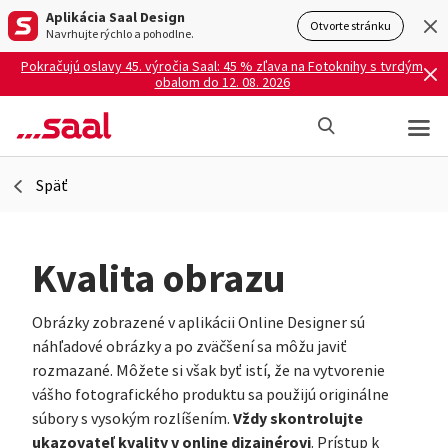
Aplikácia Saal Design
Otvorte stránku
Navrhujte rýchlo a pohodlne.
Pokračujú oslavy 45. výročia Saal: 45 % zľava na Fotoknihy s tvrdým
obalom do 12. 08. 2026
Späť
Kvalita obrazu
Obrázky zobrazené v aplikácii Online Designer sú
náhľadové obrázky a po zväčšení sa môžu javiť
rozmazané. Môžete si však byť istí, že na vytvorenie
vášho fotografického produktu sa použijú originálne
Vždy skontrolujte
súbory s vysokým rozlíšením.
ukazovateľ kvality v online dizajnérovi
. Prístup k