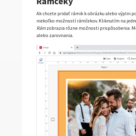
Rámčeky
Ak chcete pridať rámik k obrázku alebo výplni po
niekoľko možností rámčekov. Kliknutím na jednu 
Rám
zobrazia rôzne možnosti prispôsobenia. Môž
alebo zarovnania.