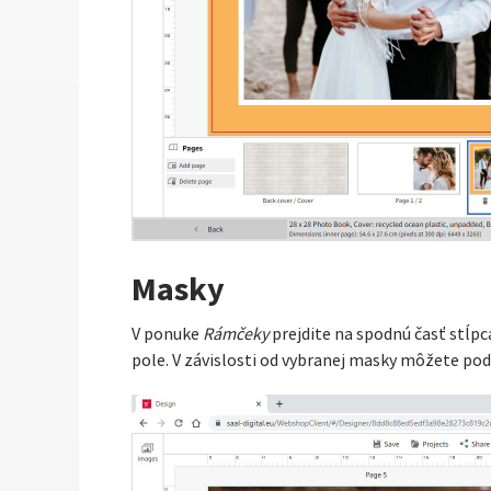
Masky
V ponuke
Rámčeky
prejdite na spodnú časť stĺpc
pole. V závislosti od vybranej masky môžete po