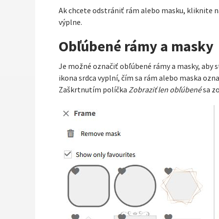
Ak chcete odstrániť rám alebo masku, kliknite n
výplne.
Obľúbené rámy a masky
Je možné označiť obľúbené rámy a masky, aby ste
ikona srdca vyplní, čím sa rám alebo maska ozn
Zaškrtnutím políčka
Zobraziť len obľúbené
sa zo