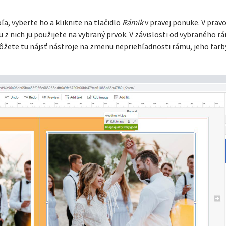
ľa, vyberte ho a kliknite na tlačidlo
Rámik
v pravej ponuke. V prav
z nich ju použijete na vybraný prvok. V závislosti od vybraného rá
ete tu nájsť nástroje na zmenu nepriehľadnosti rámu, jeho farby