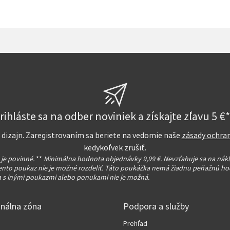
rihláste sa na odber noviniek a získajte zľavu 5 €*
na dizajn. Zaregistrovaním sa beriete na vedomie naše
zásady ochra
kedykoľvek zrušiť.
 je povinné.
**
Minimálna hodnota objednávky 9,99 €. Nevzťahuje sa na nák
ento poukaz nie je možné rozdeliť. Táto poukážka nemá žiadnu peňažnú ho
 s inými poukazmi alebo ponukami nie je možná.
onálna zóna
Podpora a služby
Prehľad