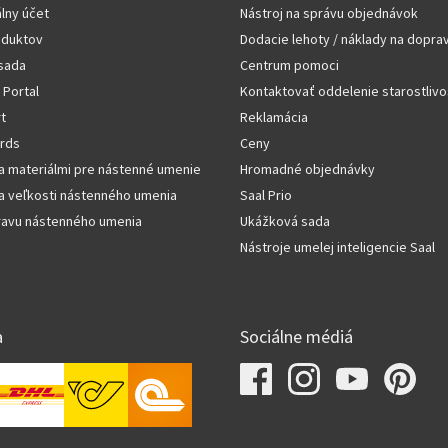
lny účet
Nástroj na správu objednávok
oduktov
Dodacie lehoty / náklady na dopra
sada
Centrum pomoci
 Portal
Kontaktovať oddelenie starostlivo
rt
Reklamácia
rds
Ceny
a materiálmi pre nástenné umenie
Hromadné objednávky
a veľkosti nástenného umenia
Saal Prio
pravu nástenného umenia
Ukážková sada
Nástroje umelej inteligencie Saal
a
Sociálne médiá