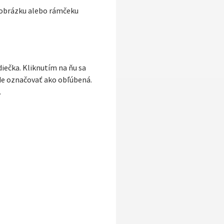
 obrázku alebo rámčeku
diečka. Kliknutím na ňu sa
ude označovať ako obľúbená.
.