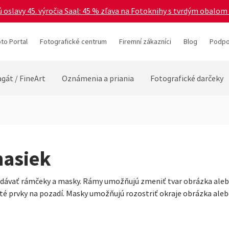
 oslavy 45. výročia Saal: 45 % zľava na Fotoknihy s tvrdým obalom 
to Portal
Fotografické centrum
Firemní zákazníci
Blog
Podpo
gát / FineArt
Oznámenia a priania
Fotografické darčeky
masiek
vať rámčeky a masky. Rámy umožňujú zmeniť tvar obrázka alebo
ité prvky na pozadí. Masky umožňujú rozostriť okraje obrázka ale
.