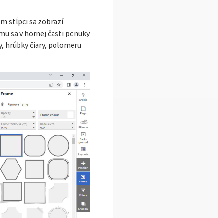
om stĺpci sa zobrazí
mu sa v hornej časti ponuky
, hrúbky čiary, polomeru