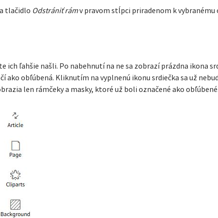
a tlačidlo
Odstrániť rám
v pravom stĺpci priradenom k vybranému
 ich ľahšie našli. Po nabehnutí na ne sa zobrazí prázdna ikona sr
ačí ako obľúbená. Kliknutím na vyplnenú ikonu srdiečka sa už neb
brazia len rámčeky a masky, ktoré už boli označené ako obľúbené