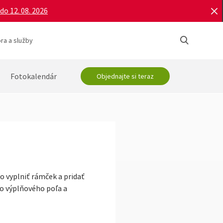
do 12. 08. 2026
ra a služby
Fotokalendár
Objednajte si teraz
 vyplniť rámček a pridať
bo výplňového poľa a