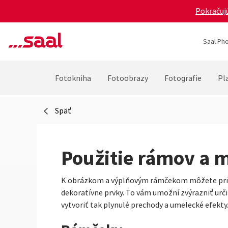
Pokračujú
Saal Pho
Fotokniha
Fotoobrazy
Fotografie
Pla
Späť
Použitie rámov a 
K obrázkom a výplňovým rámčekom môžete pridá
dekoratívne prvky. To vám umožní zvýrazniť urč
vytvoriť tak plynulé prechody a umelecké efekty