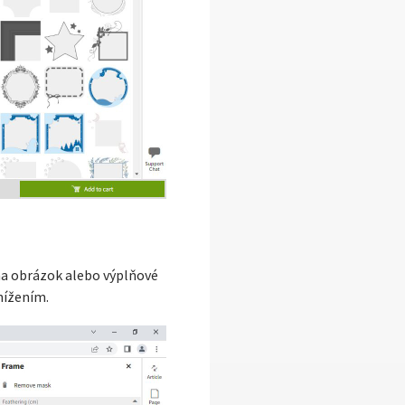
na obrázok alebo výplňové
nížením.