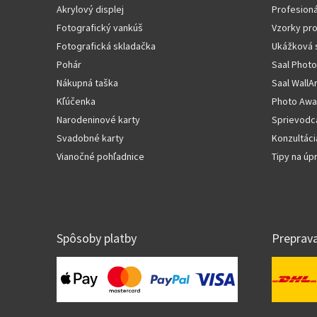
Akrylový displej
Profesioná
Fotografický vankúš
Vzorky pr
Fotografická skladačka
Ukážková 
Pohár
Saal Photo
Nákupná taška
Saal WallA
Kľúčenka
Photo Awa
Narodeninové karty
Sprievodc
Svadobné karty
Konzultáci
Vianočné pohľadnice
Tipy na ú
Spôsoby platby
Preprav