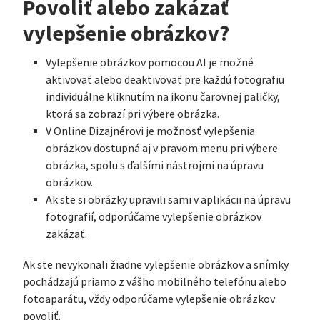
Povoliť alebo zakázať
vylepšenie obrázkov?
Vylepšenie obrázkov pomocou AI je možné
aktivovať alebo deaktivovať pre každú fotografiu
individuálne kliknutím na ikonu čarovnej paličky,
ktorá sa zobrazí pri výbere obrázka.
V Online Dizajnérovi je možnosť vylepšenia
obrázkov dostupná aj v pravom menu pri výbere
obrázka, spolu s ďalšími nástrojmi na úpravu
obrázkov.
Ak ste si obrázky upravili sami v aplikácii na úpravu
fotografií, odporúčame vylepšenie obrázkov
zakázať.
Ak ste nevykonali žiadne vylepšenie obrázkov a snímky
pochádzajú priamo z vášho mobilného telefónu alebo
fotoaparátu, vždy odporúčame vylepšenie obrázkov
povoliť.