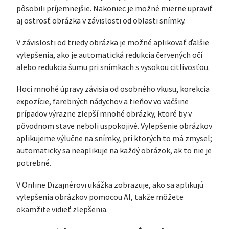
pôsobili príjemnejšie. Nakoniec je možné mierne upraviť
aj ostrosť obrázka v závislosti od oblasti snímky.
V závislosti od triedy obrázka je možné aplikovať ďalšie
vylepšenia, ako je automatická redukcia červených očí
alebo redukcia šumu pri snímkach s vysokou citlivosťou.
Hoci mnohé úpravy závisia od osobného vkusu, korekcia
expozície, farebných nádychov a tieňov vo väčšine
prípadov výrazne zlepší mnohé obrázky, ktoré by v
pôvodnom stave neboli uspokojivé. Vylepšenie obrázkov
aplikujeme výlučne na snímky, pri ktorých to má zmysel;
automaticky sa neaplikuje na každý obrázok, ak to nie je
potrebné.
V Online Dizajnérovi ukážka zobrazuje, ako sa aplikujú
vylepšenia obrázkov pomocou AI, takže môžete
okamžite vidieť zlepšenia.