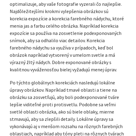
optimalizuje, aby vaše fotografie vyzerali čo najlepšie.
Najdôležitejšími krokmi vylepšenia obrázkov sú
korekcia expozície a korekcia farebného nádychu, ktoré
menia jas a farbu celého obrázka. Napríklad korekcia
expozície sa používa na zosvetlenie podexponovaných
snímok, aby sa odhalilo viac detailov. Korekcia
farebného nádychu sa využíva v prípadoch, keď bol
obrázok napríklad vytvorený v umelom svetle a má
výrazný žltý nádych. Dobre exponované obrázky s
kvalitnou vyváženosťou bielej vyžadujú menej úprav.
Po týchto globálnych korekciách nasledujú lokálne
úpravy obrázkov. Napríklad tmavé oblasti a tiene na
obrázku sa zosvetľujú, aby boli podexponované tváre
lepšie viditeľné proti protisvetlu. Podobne sa veľmi
svetlé oblasti obrázka, ako sú biele oblaky, mierne
stmavujú, aby sa zlepšili detaily. Lokálne úpravy sa
vykonávajú aj v menšom rozsahu na rôznych farebných
oblastiach, napríklad aby tóny pleti na rôznych tvárach