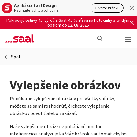
Aplikácia Saal Design
Otvorte stránku
Navrhujte rýchlo a pohodlne.
Pokračujú oslavy 45. výročia Saal: 45 % zľava na Fotoknihy s tvrdým
obalom do 12. 08. 2026
Späť
Vylepšenie obrázkov
Ponúkame vylepšenie obrázkov pre všetky snímky;
môžete sa sami rozhodnúť, či chcete vylepšenie
obrázkov povoliť alebo zakázať.
Naše vylepšenie obrázkov poháňané umelou
inteligenciou analyzuje každý obrázok a automaticky ho