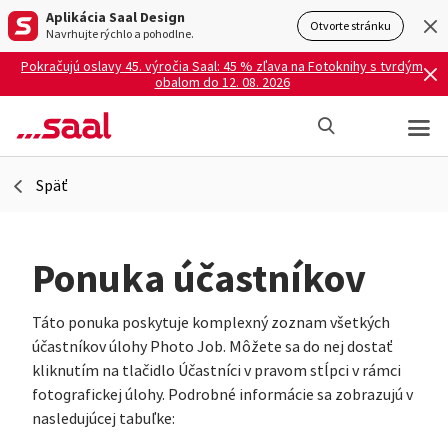
Aplikácia Saal Design
Otvorte stránku
Navrhujte rýchlo a pohodlne.
Pokračujú oslavy 45. výročia Saal: 45 % zľava na Fotoknihy s tvrdým
obalom do 12. 08. 2026
Späť
Ponuka účastníkov
Táto ponuka poskytuje komplexný zoznam všetkých
účastníkov úlohy Photo Job. Môžete sa do nej dostať
kliknutím na tlačidlo Účastníci v pravom stĺpci v rámci
fotografickej úlohy. Podrobné informácie sa zobrazujú v
nasledujúcej tabuľke: