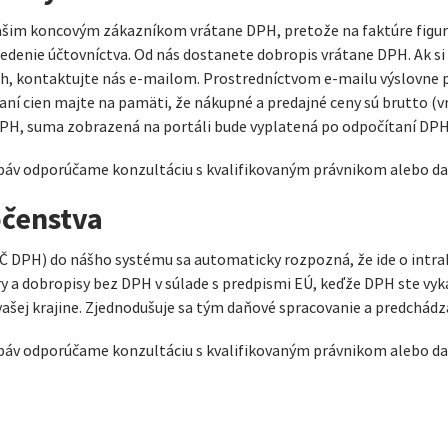
y vašim koncovým zákazníkom vrátane DPH, pretože na faktúre fig
edenie účtovníctva. Od nás dostanete dobropis vrátane DPH. Ak si
, kontaktujte nás e-mailom. Prostredníctvom e-mailu výslovne po
aní cien majte na pamäti, že nákupné a predajné ceny sú brutto (v
DPH, suma zobrazená na portáli bude vyplatená po odpočítaní DPH
obáv odporúčame konzultáciu s kvalifikovaným právnikom alebo 
očenstva
IČ DPH) do nášho systému sa automaticky rozpozná, že ide o intr
y a dobropisy bez DPH v súlade s predpismi EÚ, keďže DPH ste vy
šej krajine. Zjednodušuje sa tým daňové spracovanie a predchádz
obáv odporúčame konzultáciu s kvalifikovaným právnikom alebo 