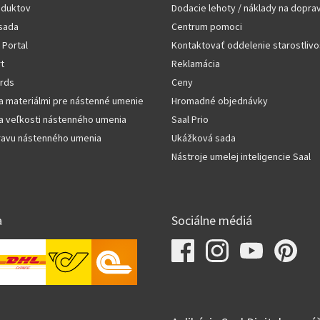
oduktov
Dodacie lehoty / náklady na dopra
sada
Centrum pomoci
 Portal
Kontaktovať oddelenie starostlivo
rt
Reklamácia
rds
Ceny
a materiálmi pre nástenné umenie
Hromadné objednávky
a veľkosti nástenného umenia
Saal Prio
pravu nástenného umenia
Ukážková sada
Nástroje umelej inteligencie Saal
a
Sociálne médiá