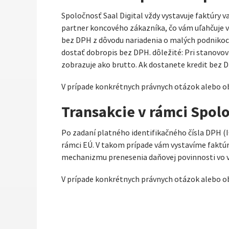
Spoločnosť Saal Digital vždy vystavuje faktúr
partner koncového zákazníka, čo vám uľahčuje v
bez DPH z dôvodu nariadenia o malých podnikoch
dostať dobropis bez DPH. dôležité: Pri stanovov
zobrazuje ako brutto. Ak dostanete kredit bez 
V prípade konkrétnych právnych otázok alebo 
Transakcie v rámci Spol
Po zadaní platného identifikačného čísla DPH (
rámci EÚ. V takom prípade vám vystavíme faktúr
mechanizmu prenesenia daňovej povinnosti vo va
V prípade konkrétnych právnych otázok alebo 