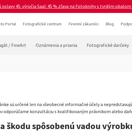
 oslavy 45. výročia Saal: 45 % zľava na Fotoknihy s tvrdým obalom 
to Portal
Fotografické centrum
Firemní zákazníci
Blog
Podpo
gát / FineArt
Oznámenia a priania
Fotografické darčeky
ánke sú určené len na všeobecné informačné účely a nepredstavujú
áv odporúčame konzultáciu s kvalifikovaným právnikom alebo d
za škodu spôsobenú vadou výrobk