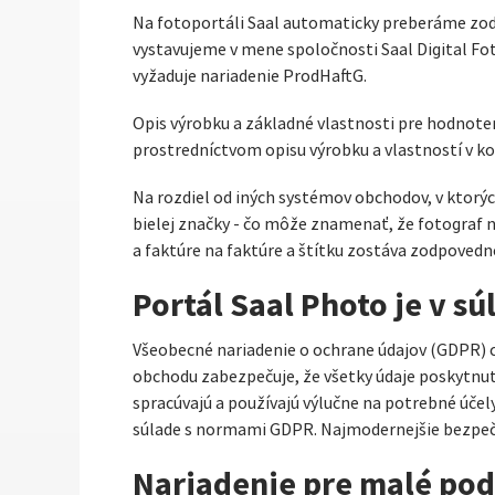
Na fotoportáli Saal automaticky preberáme zod
vystavujeme v mene spoločnosti Saal Digital Fo
vyžaduje nariadenie ProdHaftG.
Opis výrobku a základné vlastnosti pre hodnoteni
prostredníctvom opisu výrobku a vlastností v k
Na rozdiel od iných systémov obchodov, v ktorý
bielej značky - čo môže znamenať, že fotograf n
a faktúre na faktúre a štítku zostáva zodpovedn
Portál Saal Photo je v s
Všeobecné nariadenie o ochrane údajov (GDPR) ch
obchodu zabezpečuje, že všetky údaje poskytnut
spracúvajú a používajú výlučne na potrebné účel
súlade s normami GDPR. Najmodernejšie bezpeč
Nariadenie pre malé po