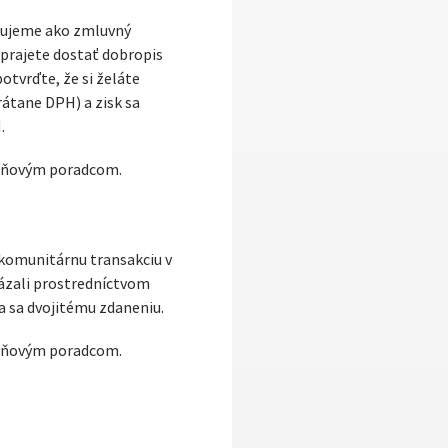
urujeme ako zmluvný
 prajete dostať dobropis
tvrďte, že si želáte
rátane DPH) a zisk sa
.
daňovým poradcom.
akomunitárnu transakciu v
kázali prostredníctvom
a sa dvojitému zdaneniu.
daňovým poradcom.