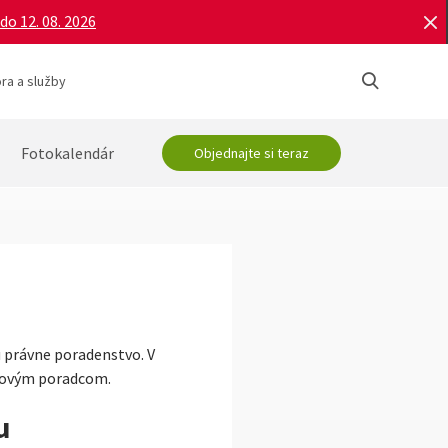
do 12. 08. 2026
ra a služby
Fotokalendár
Objednajte si teraz
 právne poradenstvo. V
aňovým poradcom.
u