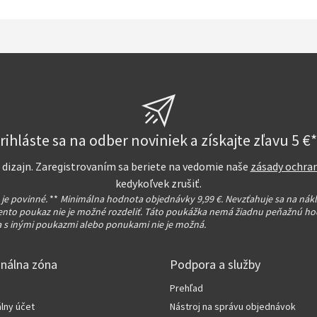
rihláste sa na odber noviniek a získajte zľavu 5 €*
na dizajn. Zaregistrovaním sa beriete na vedomie naše
zásady ochra
kedykoľvek zrušiť.
 je povinné.
**
Minimálna hodnota objednávky 9,99 €. Nevzťahuje sa na nák
ento poukaz nie je možné rozdeliť. Táto poukážka nemá žiadnu peňažnú ho
 s inými poukazmi alebo ponukami nie je možná.
onálna zóna
Podpora a služby
Prehľad
lny účet
Nástroj na správu objednávok