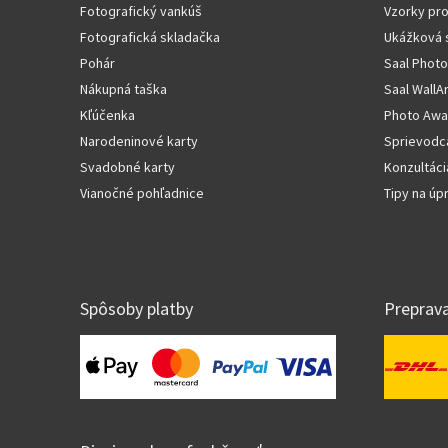
Fotografický vankúš
Vzorky pr
Fotografická skladačka
Ukážková 
Pohár
Saal Photo
Nákupná taška
Saal WallA
Kľúčenka
Photo Awa
Narodeninové karty
Sprievodc
Svadobné karty
Konzultáci
Vianočné pohľadnice
Tipy na ú
Spôsoby platby
Preprav