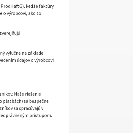
ProdHaftG), keďže faktúry
 o výrobcovi, ako to
 zverejňujú
ný výlučne na základe
Uvedením údajov o výrobcovi
níkov. Naše riešenie
 o platbách) sa bezpečne
zníkov sa spracúvajú v
 neoprávneným prístupom.