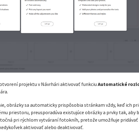
Automatické rozl
tvorení projektu v Návrhári aktivovať funkciu
ára.
e, obrázky sa automaticky prispôsobia stránkam vždy, keď ich pri
u priestoru, preusporadúva existujúce obrázky a prvky tak, aby b
užitočná pri rýchlom vytváraní fotokníh, pretože umožňuje pridáv
edykoľvek aktivovať alebo deaktivovať.