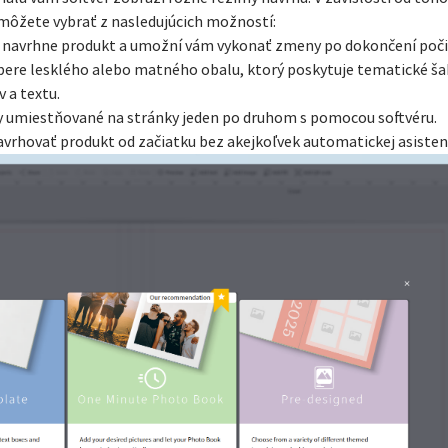
môžete vybrať z nasledujúcich možností:
 navrhne produkt a umožní vám vykonať zmeny po dokončení poč
ýbere lesklého alebo matného obalu, ktorý poskytuje tematické š
 a textu.
y umiestňované na stránky jeden po druhom s pomocou softvéru.
vrhovať produkt od začiatku bez akejkoľvek automatickej asisten