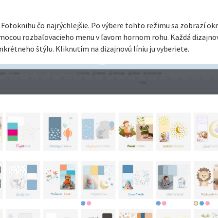
u Fotoknihu čo najrýchlejšie. Po výbere tohto režimu sa zobrazí o
pomocou rozbaľovacieho menu v ľavom hornom rohu. Každá dizajnová
krétneho štýlu. Kliknutím na dizajnovú líniu ju vyberiete.