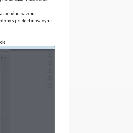
iatočného návrhu.
ablóny s preddefinovanými
cie.