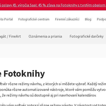
 oslavy 45. výročia Saal: 45 % zľava na Fotoknihy s tvrdým obalom 
to Portal
Fotografické centrum
Firemní zákazníci
Blog
Podpo
gát / FineArt
Oznámenia a priania
Fotografické darčeky
 Fotoknihy
vér rôzne režimy návrhu, z ktorých si môžete vybrať. Každý režim
 ponúka rôzne automatizované nástroje, ktoré vám pomôžu vytvor
 že režimy návrhu sú dostupné aj pri navrhovaní kalendárov.
álu vám softvér zobrazí rôzne režimy návrhu. V závislosti od toh