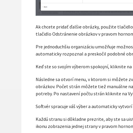
Ak chcete pridať ďalšie obrázky, použite tlačidl
tlačidlo Odstránenie obrázkov v pravom hornom
Pre jednoduchšiu organizáciu umožňuje možnosť
automaticky rozpoznal a preskočil podobné obr
Keď ste so svojím výberom spokojní, kliknite na
Následne sa otvorí menu, v ktorom si môžete zv
obrázkov. Počet strán môžete tiež manuálne nast
potreby. Po nastavení počtu strán kliknite na Vy
Softvér spracuje váš výber a automaticky vytvor
Každú stranu si dôkladne prezrite, aby ste sa uis
ikonu zobrazenia jednej strany v pravom hornom