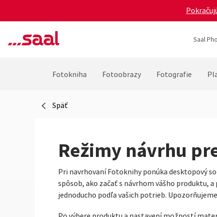
Pokračujú
Saal Pho
Fotokniha
Fotoobrazy
Fotografie
Pla
Späť
Režimy návrhu pre
Pri navrhovaní Fotoknihy ponúka desktopový soft
spôsob, ako začať s návrhom vášho produktu, a
jednoducho podľa vašich potrieb. Upozorňujeme,
Po výbere produktu a nastavení možností materi