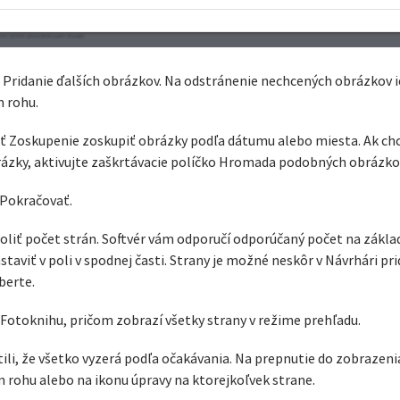
o Pridanie ďalších obrázkov. Na odstránenie nechcených obrázkov ic
 rohu.
 Zoskupenie zoskupiť obrázky podľa dátumu alebo miesta. Ak chce
ázky, aktivujte zaškrtávacie políčko Hromada podobných obrázko
 Pokračovať.
oliť počet strán. Softvér vám odporučí odporúčaný počet na zákl
aviť v poli v spodnej časti. Strany je možné neskôr v Návrhári pr
berte.
í Fotoknihu, pričom zobrazí všetky strany v režime prehľadu.
tili, že všetko vyzerá podľa očakávania. Na prepnutie do zobrazenia
 rohu alebo na ikonu úpravy na ktorejkoľvek strane.