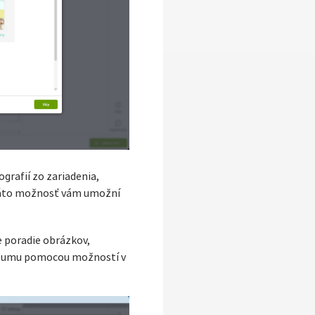
grafií zo zariadenia,
Táto možnosť vám umožní
e poradie obrázkov,
 dátumu pomocou možností v