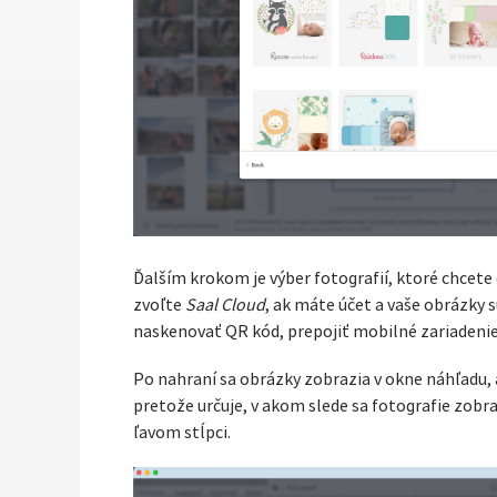
Ďalším krokom je výber fotografií, ktoré chcete
zvoľte
Saal Cloud
, ak máte účet a vaše obrázky
naskenovať QR kód, prepojiť mobilné zariadenie
Po nahraní sa obrázky zobrazia v okne náhľadu, 
pretože určuje, v akom slede sa fotografie zob
ľavom stĺpci.