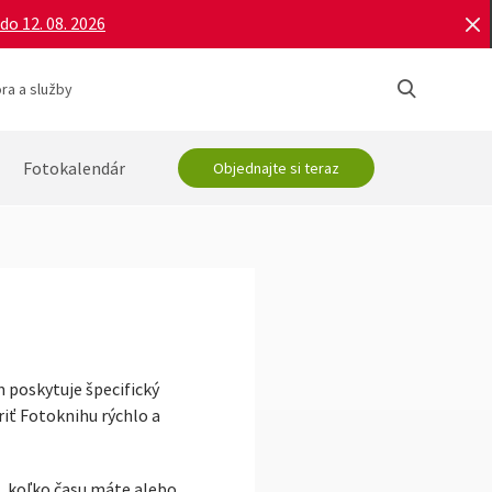
do 12. 08. 2026
ra a služby
Fotokalendár
Objednajte si teraz
 poskytuje špecifický
iť Fotoknihu rýchlo a
o, koľko času máte alebo