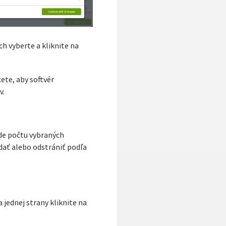
h vyberte a kliknite na
te, aby softvér
v.
ade počtu vybraných
idať alebo odstrániť podľa
 jednej strany kliknite na