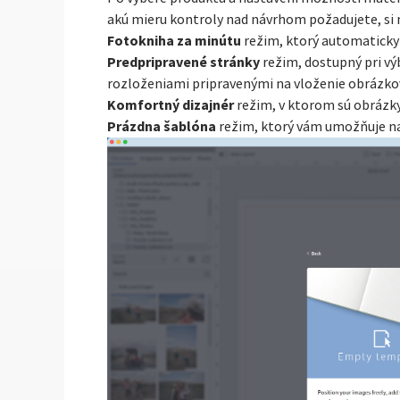
akú mieru kontroly nad návrhom požadujete, si 
Fotokniha za minútu
režim, ktorý automaticky
Predpripravené stránky
režim, dostupný pri v
rozloženiami pripravenými na vloženie obrázkov
Komfortný dizajnér
režim, v ktorom sú obrázk
Prázdna šablóna
režim, ktorý vám umožňuje na