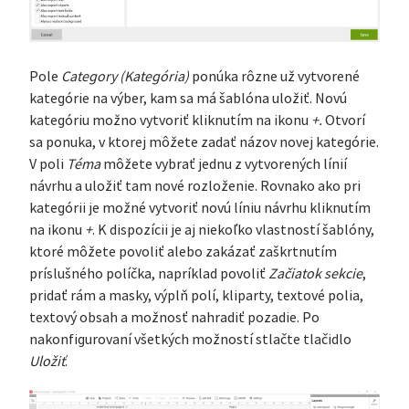
Pole
Category (Kategória)
ponúka rôzne už vytvorené
kategórie na výber, kam sa má šablóna uložiť. Novú
kategóriu možno vytvoriť kliknutím na ikonu
+.
Otvorí
sa ponuka, v ktorej môžete zadať názov novej kategórie.
V poli
Téma
môžete vybrať jednu z vytvorených línií
návrhu a uložiť tam nové rozloženie. Rovnako ako pri
kategórii je možné vytvoriť novú líniu návrhu kliknutím
na ikonu
+
. K dispozícii je aj niekoľko vlastností šablóny,
ktoré môžete povoliť alebo zakázať zaškrtnutím
príslušného políčka, napríklad povoliť
Začiatok sekcie
,
pridať rám a masky, výplň polí, kliparty, textové polia,
textový obsah a možnosť nahradiť pozadie. Po
nakonfigurovaní všetkých možností stlačte tlačidlo
Uložiť
.