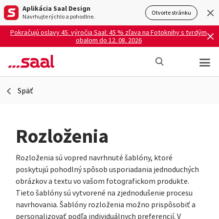
Aplikácia Saal Design
Otvorte stránku
Navrhujte rýchlo a pohodlne.
Pokračujú oslavy 45. výročia Saal: 45 % zľava na Fotoknihy s tvrdým
obalom do 12. 08. 2026
Späť
Rozloženia
Rozloženia sú vopred navrhnuté šablóny, ktoré
poskytujú pohodlný spôsob usporiadania jednoduchých
obrázkov a textu vo vašom fotografickom produkte.
Tieto šablóny sú vytvorené na zjednodušenie procesu
navrhovania. Šablóny rozloženia možno prispôsobiť a
personalizovať podľa individuálnych preferencií. V