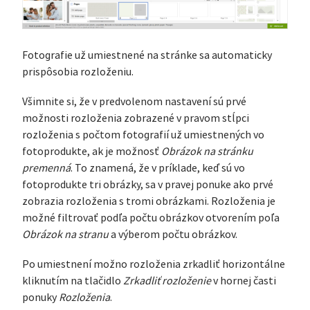
Fotografie už umiestnené na stránke sa automaticky
prispôsobia rozloženiu.
Všimnite si, že v predvolenom nastavení sú prvé
možnosti rozloženia zobrazené v pravom stĺpci
rozloženia s počtom fotografií už umiestnených vo
fotoprodukte, ak je možnosť
Obrázok na stránku
premenná
. To znamená, že v príklade, keď sú vo
fotoprodukte tri obrázky, sa v pravej ponuke ako prvé
zobrazia rozloženia s tromi obrázkami. Rozloženia je
možné filtrovať podľa počtu obrázkov otvorením poľa
Obrázok na stranu
a výberom počtu obrázkov.
Po umiestnení možno rozloženia zrkadliť horizontálne
kliknutím na tlačidlo
Zrkadliť rozloženie
v hornej časti
ponuky
Rozloženia
.