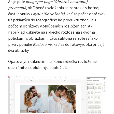
Ak je pole
Image per page (Obrázok na stranu)
premenná
, obľúbené rozloženia sa zobrazia v hornej
časti ponuky
Layout (Rozloženie)
, keď sa počet obrázkov
už pridaných do fotografického produktu zhoduje s
počtom obrázkov v obľúbených rozloženiach. Ak
napríklad kliknete na srdiečko rozloženia s dvoma
políčkami s obrázkami, táto šablóna sa zobrazí ako
prvá v ponuke
Rozloženie
, keď sa do fotovýrobku pridajú
dva obrázky.
Opätovným kliknutím na ikonu srdiečka rozloženie
odstránite z obľúbených položiek.