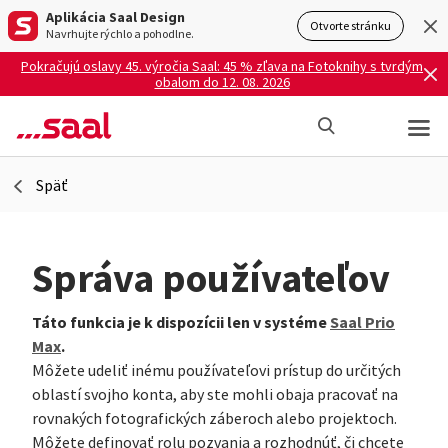
Aplikácia Saal Design
Otvorte stránku
Navrhujte rýchlo a pohodlne.
Pokračujú oslavy 45. výročia Saal: 45 % zľava na Fotoknihy s tvrdým
obalom do 12. 08. 2026
Späť
Správa používateľov
Táto funkcia je k dispozícii len v systéme
Saal Prio
Max
.
Môžete udeliť inému používateľovi prístup do určitých
oblastí svojho konta, aby ste mohli obaja pracovať na
rovnakých fotografických záberoch alebo projektoch.
Môžete definovať rolu pozvania a rozhodnúť, či chcete