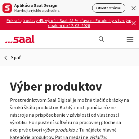
Aplikácia Saal Design
Otvorte stránku
Navrhujte rýchlo a pohodlne.
Pokračujú oslavy 45. výročia Saal: 45 % zľava na Fotoknihy s tvrdým
obalom do 12. 08. 2026
Späť
Výber produktov
Prostredníctvom Saal Digital je možné tlačiť obrázky na
širokú škálu produktov. Každý z nich ponúka rôzne
nástroje na prispôsobenie v závislosti od vlastností
výrobku. Po spustení softvéru na pracovnej ploche sa
ako prvé otvorí
výber produktov
. Tu nájdete hlavné
kategórie produktov. Patria medzi ne
Výtlačky
,