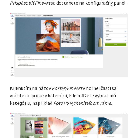
Prispôsobiť FineArt
sa dostanete na konfiguračný panel.
Kliknutím na názov
Poster/FineArt
v hornej časti sa
vrátite do ponuky kategórií, kde môžete vybrať inú
kategóriu, napríklad
Foto vo vymeniteľnom ráme
.