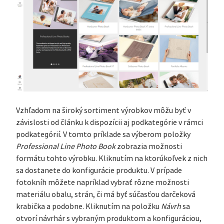
Vzhľadom na široký sortiment výrobkov môžu byť v
závislosti od článku k dispozícii aj podkategórie v rámci
podkategórií. V tomto príklade sa výberom položky
Professional Line Photo Book
zobrazia možnosti
formátu tohto výrobku. Kliknutím na ktorúkoľvek z nich
sa dostanete do konfigurácie produktu. V prípade
fotokníh môžete napríklad vybrať rôzne možnosti
materiálu obalu, strán, či má byť súčasťou darčeková
krabička a podobne. Kliknutím na položku
Návrh
sa
otvorí návrhár s vybraným produktom a konfiguráciou,