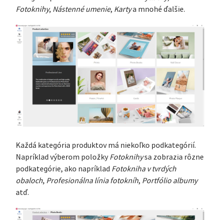
Fotoknihy
,
Nástenné umenie
,
Karty
a mnohé ďalšie.
Každá kategória produktov má niekoľko podkategórií.
Napríklad výberom položky
Fotoknihy
sa zobrazia rôzne
podkategórie, ako napríklad
Fotokniha v tvrdých
obaloch
,
Profesionálna línia fotokníh
,
Portfólio albumy
atď.