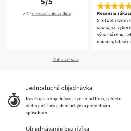
5/5
Recenzia zákazní
z 49
recenzií zákazníkov
S fotoobrazom 
spokojná, výborn
výbornú cenu, ce
dodania, ľahké n
nástrojom. Určit
známim.
Zobraziť viac
Jednoduchá objednávka
Navrhujte a objednávajte zo smartfónu, tabletu
alebo počítača jednoduchým a pohodlným
spôsobom
Objednávanie bez rizika