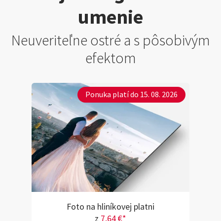
umenie
Neuveriteľne ostré a s pôsobivým
efektom
Ponuka platí do 15. 08. 2026
Foto na hliníkovej platni
z
7,64 €*