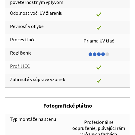
poveternostným vplyvom
Odolnosť voči UV žiareniu
Pevnosť v ohybe
Proces tlače
Priama UV tlač
Rozlíšenie
Profil ICC
Zahrnuté v súprave vzoriek
Fotografické plátno
Typ montáže na stenu
Profesionálne
odpruženie, plávajúci rám
v rôznych farbách