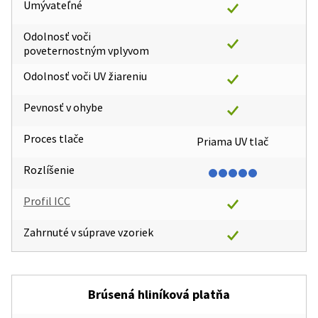
Umývateľné
Odolnosť voči
poveternostným vplyvom
Odolnosť voči UV žiareniu
Pevnosť v ohybe
Proces tlače
Priama UV tlač
Rozlíšenie
Profil ICC
Zahrnuté v súprave vzoriek
Brúsená hliníková platňa