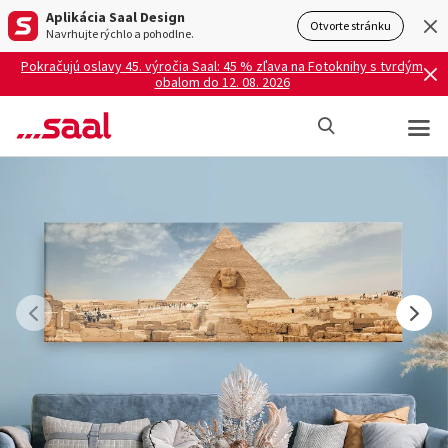
Aplikácia Saal Design
Otvorte stránku
Navrhujte rýchlo a pohodlne.
Pokračujú oslavy 45. výročia Saal: 45 % zľava na Fotoknihy s tvrdým
obalom do 12. 08. 2026