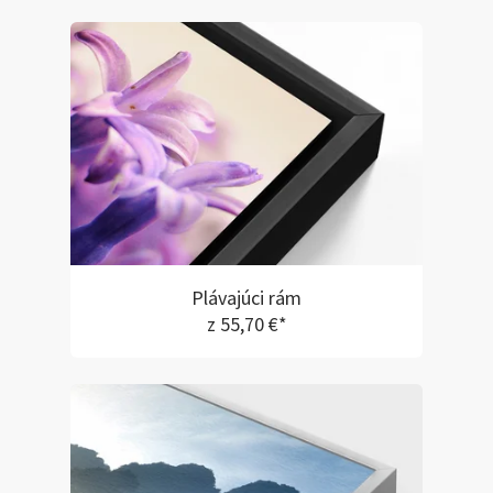
Plávajúci rám
z 55,70 €*