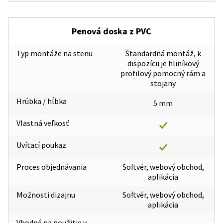
Penová doska z PVC
Typ montáže na stenu
Štandardná montáž, k
dispozícii je hliníkový
profilový pomocný rám a
stojany
Hrúbka / hĺbka
5 mm
Vlastná veľkosť
Uvítací poukaz
Proces objednávania
Softvér, webový obchod,
aplikácia
Možnosti dizajnu
Softvér, webový obchod,
aplikácia
Vhodné na použitie v