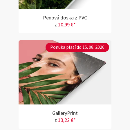
Penová doska z PVC
z
10,99 €*
Ponuka platí do 15. 08. 2026
GalleryPrint
z
13,22 €*