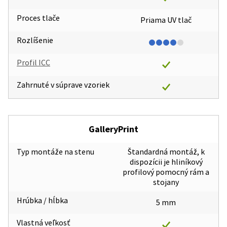
Proces tlače
Priama UV tlač
Rozlíšenie
Profil ICC
Zahrnuté v súprave vzoriek
GalleryPrint
Typ montáže na stenu
Štandardná montáž, k
dispozícii je hliníkový
profilový pomocný rám a
stojany
Hrúbka / hĺbka
5 mm
Vlastná veľkosť