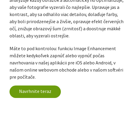
analyzuje každý obrázok a automaticky ho optimalizuje,
aby vaše fotografie vyzerali čo najlepšie. Upravuje jas a
kontrast, aby sa odhalilo viac detailov, dolaďuje farby,
aby boli prirodzenejšie a živšie, opravuje efekt červených
očí, znižuje obrazový šum (zrnitosť) a doostruje mäkké
oblasti, aby vyzerali ostrejšie.
Máte to pod kontrolou: funkciu Image Enhancement
môžete kedykoľvek zapnúť alebo vypnúť počas
navrhovania v našej aplikácii pre iOS alebo Android, v
našom online webovom obchode alebo v našom softvéri
pre počítače.
Navrhnite teraz