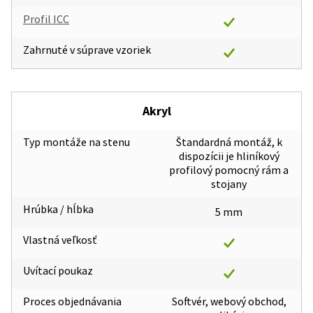
Profil ICC
Zahrnuté v súprave vzoriek
Akryl
Typ montáže na stenu
Štandardná montáž, k
dispozícii je hliníkový
profilový pomocný rám a
stojany
Hrúbka / hĺbka
5 mm
Vlastná veľkosť
Uvítací poukaz
Proces objednávania
Softvér, webový obchod,