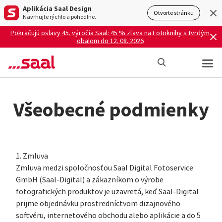
Aplikácia Saal Design
Otvorte stránku
Navrhujte rýchlo a pohodlne.
Pokračujú oslavy 45. výročia Saal: 45 % zľava na Fotoknihy s tvrdým
obalom do 12. 08. 2026
Všeobecné podmienky
1. Zmluva
Zmluva medzi spoločnosťou Saal Digital Fotoservice
GmbH (Saal-Digital) a zákazníkom o výrobe
fotografických produktov je uzavretá, keď Saal-Digital
prijme objednávku prostredníctvom dizajnového
softvéru, internetového obchodu alebo aplikácie a do 5