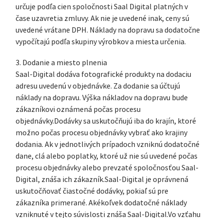
určuje podľa cien spoločnosti Saal Digital platných v
čase uzavretia zmluvy. Ak nie je uvedené inak, ceny sú
uvedené vrátane DPH. Náklady na dopravu sa dodatočne
vypočítajú podľa skupiny výrobkov a miesta určenia.
3. Dodanie a miesto plnenia
Saal-Digital dodáva fotografické produkty na dodaciu
adresu uvedenú v objednávke. Za dodanie sa účtujú
náklady na dopravu. Výška nákladov na dopravu bude
zákazníkovi oznámená počas procesu
objednávky.Dodávky sa uskutočňujú iba do krajín, ktoré
možno počas procesu objednávky vybrať ako krajiny
dodania. Ak v jednotlivých prípadoch vzniknú dodatočné
dane, clá alebo poplatky, ktoré už nie sú uvedené počas
procesu objednávky alebo prevzaté spoločnosťou Saal-
Digital, znáša ich zákazník.Saal-Digital je oprávnená
uskutočňovať čiastočné dodávky, pokiaľ sú pre
zákazníka primerané. Akékoľvek dodatočné náklady
vzniknuté v tejto súvislosti znáša Saal-Digital.Vo vzťahu