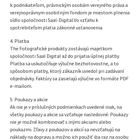
k podnikateľom, právnickým osobám verejného práva a
verejnoprávnym osobitným fondom je miestom plnenia
sídlo spoločnosti Saal-Digital.Vo vzťahu k
spotrebiteľom platia zákonné ustanovenia.
4. Platba
The Fotografické produkty zostávajú majetkom
spoločnosti Saal Digital až do prijatia úplnej platby.
Platba sa uskutočňuje výlučne bezhotovostne, a to
spôsobom platby, ktorý zákazník uviedol pri zadávaní
objednávky. Faktúry sa zasielajú výlučne vo formáte PDF
e-mailom.
5. Poukazy a akcie
Ak nie je v príslušných podmienkach uvedené inak, na
všetky poukazy a akcie sa vzťahuje nasledovné: Poukazy
nie je možné kombinovať s inými akciami alebo
poukazmi. Zľavy z poukazov a akcií sa nevzťahujú na
náklady na dopravu a možno ich použiť iba raz na osobu