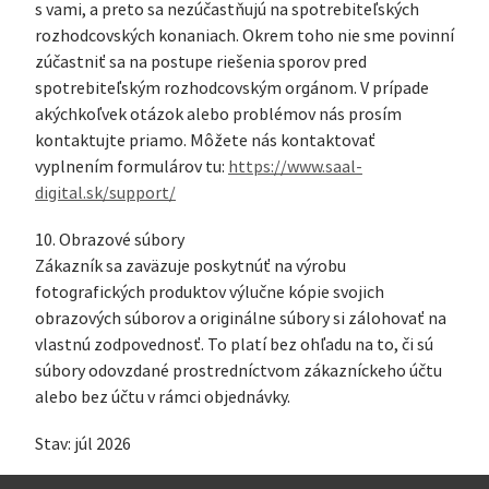
s vami, a preto sa nezúčastňujú na spotrebiteľských
rozhodcovských konaniach. Okrem toho nie sme povinní
zúčastniť sa na postupe riešenia sporov pred
spotrebiteľským rozhodcovským orgánom. V prípade
akýchkoľvek otázok alebo problémov nás prosím
kontaktujte priamo. Môžete nás kontaktovať
vyplnením formulárov tu:
https://www.saal-
digital.sk/support/
10. Obrazové súbory
Zákazník sa zaväzuje poskytnúť na výrobu
fotografických produktov výlučne kópie svojich
obrazových súborov a originálne súbory si zálohovať na
vlastnú zodpovednosť. To platí bez ohľadu na to, či sú
súbory odovzdané prostredníctvom zákazníckeho účtu
alebo bez účtu v rámci objednávky.
Stav: júl 2026