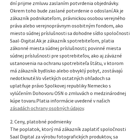
dní prijme zmluvu zaslaním potvrdenia objednávky.
Okrem toho bude zaslané potvrdenie o odoslaní.Ak je
zákazník podnikateľom, právnickou osobou verejného
práva alebo verejnoprávnym osobitným fondom, ako
miesto súdnej príslušnosti sa dohodne sídlo spoločnosti
Saal-Digital.Ak je zákazník spotrebiteľom, platia
zákonné miesta súdnej príslušnosti; povinné miesta
súdnej príslušnosti pre spotrebiteľov, ako aj záväzné
ustanovenia na ochranu spotrebiteľa štátu, v ktorom
má zákazník bydlisko alebo obvyklý pobyt, zostávajú
nedotknuté.Vo všetkých ostatných ohľadoch sa
uplatňuje právo Spolkovej republiky Nemecko s
vylúčením Dohovoru OSN o zmluvách o medzinárodnej
kúpe tovaru.Platia informácie uvedené v našich
zásadách ochrany osobných údajov
.
2. Ceny, platobné podmienky
The poplatok, ktorý má zákazník zaplatiť spoločnosti
Saal Digital za výrobu fotografických produktov, sa