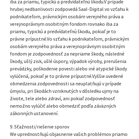
iba za priamu, typickú a predvídateľnú škodu.V prípade
hrubej nedbanlivosti zodpovedá Saal-Digital vo vzťahu k
podnikateľom, právnickým osobám verejného práva a
verejnoprávnym osobitným fondom rovnako iba za
priamu, typickú a predvídateľnú škodu, pokiaľ je to
právne prípustné.Vo vzťahu k podnikateľom, právnickým
osobám verejného práva a verejnoprávnym osobitným
fondom je zodpovednosť za nepriame škody, následné
škody, ušlý zisk, ušlé úspory, výpadok výroby, prerušenia
prevádzky, poškodenie povesti alebo iné atypické škody
vylúčená, pokiaľ je to právne prípustné.Vyššie uvedené
obmedzenia zodpovednosti sa neuplatňujú v prípade
úmyslu, pri škodách vzniknutých v dôsledku ujmy na
živote, tele alebo zdraví, ani pokiaľ zodpovednosť
nemožno vylúčiť alebo obmedziť podľa záväzných
zákonných ustanovení.
9. Sťažnosti/riešenie sporov
We uprednostňujú objasnenie vašich problémov priamo