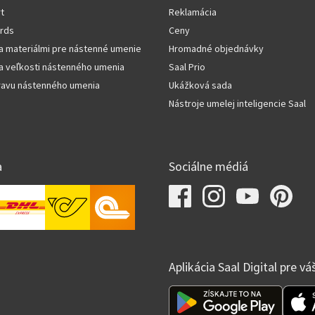
rt
Reklamácia
rds
Ceny
a materiálmi pre nástenné umenie
Hromadné objednávky
a veľkosti nástenného umenia
Saal Prio
pravu nástenného umenia
Ukážková sada
Nástroje umelej inteligencie Saal
a
Sociálne médiá
Aplikácia Saal Digital pre v