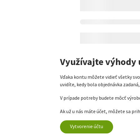
Využívajte výhody ú
Vďaka kontu môžete vidieť všetky svo
uvidíte, kedy bola objednávka zadaná
V prípade potreby budete môcť výrobok
Ak už u nás máte účet, môžete sa pri
Vytvorenie účtu