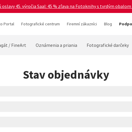
 oslavy 45. výročia Saal: 45 % zľava na Fotoknihy s tvrdým obalom 
o Portal
Fotografické centrum
Firemní zákazníci
Blog
Podpor
gát / FineArt
Oznámenia a priania
Fotografické darčeky
Stav objednávky