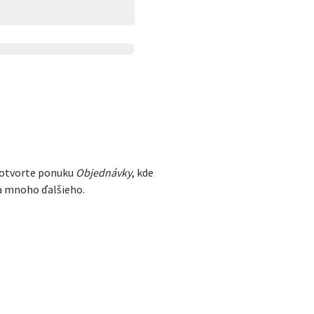
e otvorte ponuku
Objednávky
, kde
 a mnoho ďalšieho.