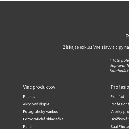
P
Získajte exkluzívne zľavy a tipy 
* Toto pole
dopravu. T
Kombinácia
Viac produktov
Profesi
Poukaz
Prehľad
Akrylový displej
Profesioná
Fotografický vankúš
Vzorky pr
Fotografická skladačka
Ukážková 
Pohár
Saal Photo