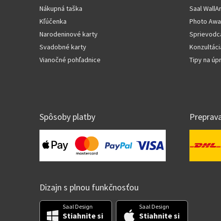
Nákupná taška
Saal WallA
Kľúčenka
Photo Awa
Narodeninové karty
Sprievodc
Svadobné karty
Konzultáci
Vianočné pohľadnice
Tipy na ú
Spôsoby platby
Preprav
Dizajn s plnou funkčnosťou
Saal Design
Saal Design
Stiahnite si
Stiahnite si