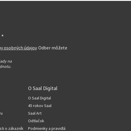
 *
ny osobných údajov
. Odber môžete
lady na
dnotu.
O Saal Digital
O Saal Digital
45 rokov Saal
vu
Saal Art
Odtlačok
sti o zákazníkov
Podmienky a pravidlá