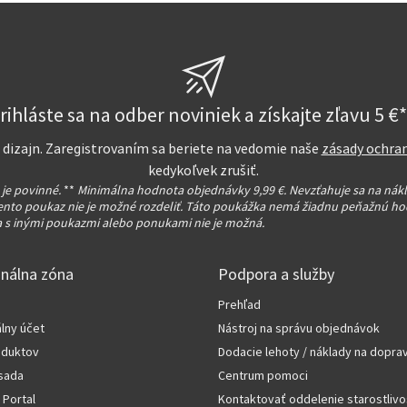
rihláste sa na odber noviniek a získajte zľavu 5 €*
na dizajn. Zaregistrovaním sa beriete na vedomie naše
zásady ochra
kedykoľvek zrušiť.
 je povinné.
**
Minimálna hodnota objednávky 9,99 €. Nevzťahuje sa na nák
ento poukaz nie je možné rozdeliť. Táto poukážka nemá žiadnu peňažnú ho
 s inými poukazmi alebo ponukami nie je možná.
onálna zóna
Podpora a služby
Prehľad
lny účet
Nástroj na správu objednávok
oduktov
Dodacie lehoty / náklady na dopra
sada
Centrum pomoci
 Portal
Kontaktovať oddelenie starostlivo