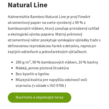
Natural Line
Hahnemühle Bamboo Natural Line je prvý FineArt
atramentový papier na svete vyrobený z 90 % z
bambusových vlákien, ktorý zaručuje prirodzený vzhľad
a ekologickú výrobu papiera. Matný prémiový
atramentový náter poskytuje vynikajúce výsledky tlače s
definovanou reprodukciou farieb a detailov, najmä pri
teplých odtieňoch a jednofarebných výtlačkoch.
290 g/m², 90 % bambusových vlákien, 10 % bavlny
Mäkká, jemne plstená štruktúra
Bez kyselín a lignínu
Múzejná kvalita pre najvyššiu odolnosť voči
starnutiu (v súlade s ISO 9706 )
Navrhnite a objednajte teraz