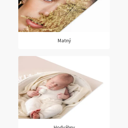
Matný
Hodvábny