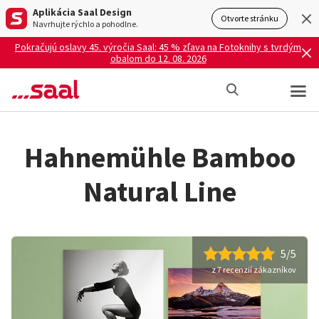
Aplikácia Saal Design
Otvorte stránku
Navrhujte rýchlo a pohodlne.
Pokračujú oslavy 45. výročia Saal: 45 % zľava na Fotoknihy s tvrdým
obalom do 12. 08. 2026
Hahnemühle Bamboo
Natural Line
5/5
z 7 recenzií zákazníkov