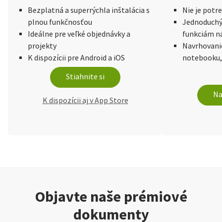
Bezplatná a superrýchla inštalácia s
Nie je potr
plnou funkčnosťou
Jednoduchý 
Ideálne pre veľké objednávky a
funkciám n
projekty
Navrhovani
K dispozícii pre Android a iOS
notebooku,
Stiahnite si
Na
K dispozícii aj v App Store
Objavte naše prémiové
dokumenty