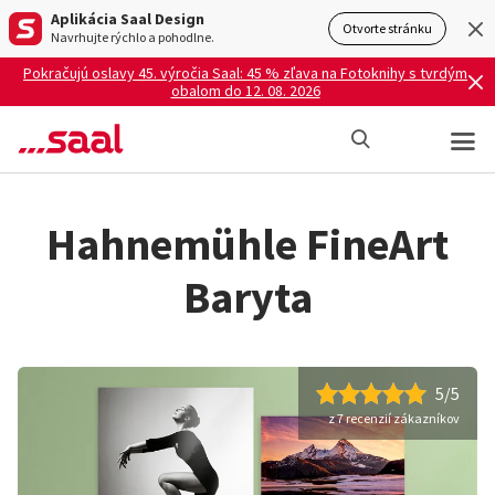
Aplikácia Saal Design
Otvorte stránku
Navrhujte rýchlo a pohodlne.
Pokračujú oslavy 45. výročia Saal: 45 % zľava na Fotoknihy s tvrdým
obalom do 12. 08. 2026
Hahnemühle FineArt
Baryta
5/5
z 7 recenzií zákazníkov