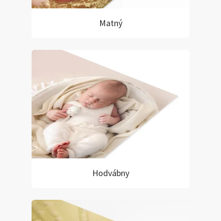
Matný
Hodvábny