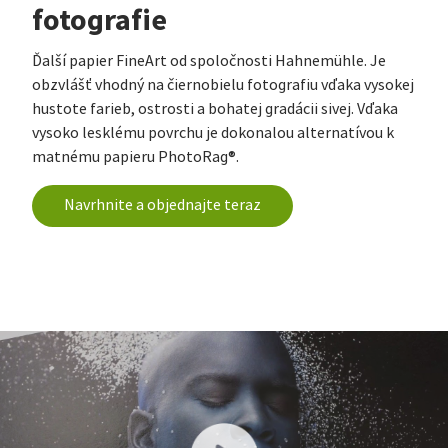
fotografie
Ďalší papier FineArt od spoločnosti Hahnemühle. Je
obzvlášť vhodný na čiernobielu fotografiu vďaka vysokej
hustote farieb, ostrosti a bohatej gradácii sivej. Vďaka
vysoko lesklému povrchu je dokonalou alternatívou k
matnému papieru PhotoRag®.
Navrhnite a objednajte teraz