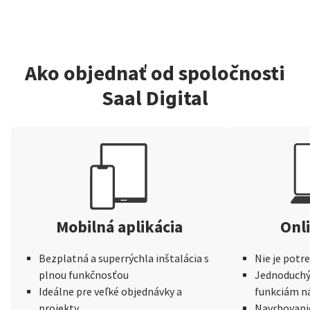
Ako objednať od spoločnosti
Saal Digital
Mobilná aplikácia
Onli
Bezplatná a superrýchla inštalácia s
Nie je potr
plnou funkčnosťou
Jednoduchý 
Ideálne pre veľké objednávky a
funkciám n
projekty
Navrhovani