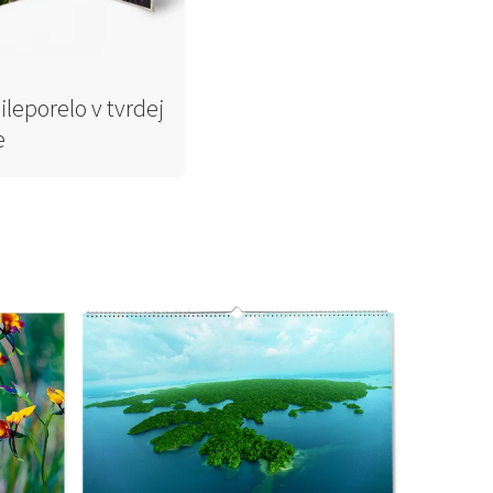
ileporelo v tvrdej
e