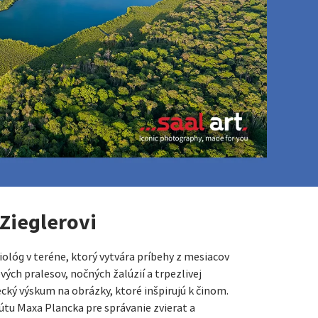
 Zieglerovi
iológ v teréne, ktorý vytvára príbehy z mesiacov
ých pralesov, nočných žalúzií a trpezlivej
ký výskum na obrázky, ktoré inšpirujú k činom.
útu Maxa Plancka pre správanie zvierat a