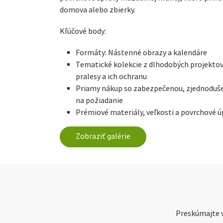
domova alebo zbierky.
Kľúčové body:
Formáty: Nástenné obrazy a kalendáre
Tematické kolekcie z dlhodobých projekto
pralesy a ich ochranu
Priamy nákup so zabezpečenou, zjednoduše
na požiadanie
Prémiové materiály, veľkosti a povrchové ú
Zobraziť galérie
Preskúmajte v