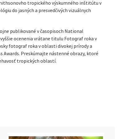
mithsonovho tropického výskumného inštitútu v
ógiu do jasných a presvedčivých vizuálnych
hojne publikované v časopisoch National
jvyššie ocenenia vrátane titulu Fotograf roka v
psky fotograf roka v oblasti divokej prírody a
ss Awards. Preskúmajte nástenné obrazy, ktoré
iehavosť tropických oblastí.