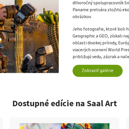
dlhoročný spolupracovník S
Paname pretvára zložitú ekol
obrázkov.
Jeho fotografie, ktoré boli 
Geographic a GEO, získali na
oblasti divokej prírody, Euró
viacerých ocenení World Pre
približujú vedu, zázrak a nal
Zobraziť galérie
Dostupné edície na Saal Art