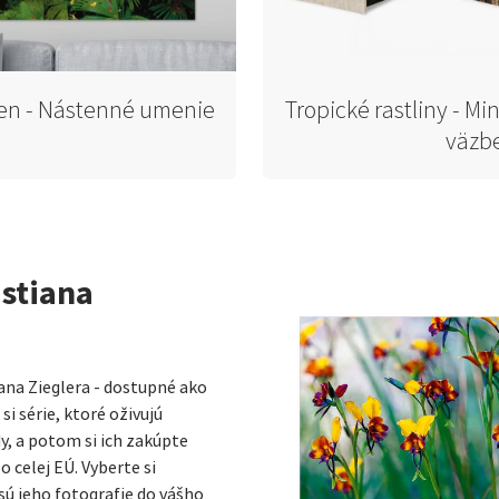
en - Nástenné umenie
Tropické rastliny - Min
väzb
istiana
ana Zieglera - dostupné ako
i série, ktoré oživujú
dy, a potom si ich zakúpte
celej EÚ. Vyberte si
sú jeho fotografie do vášho