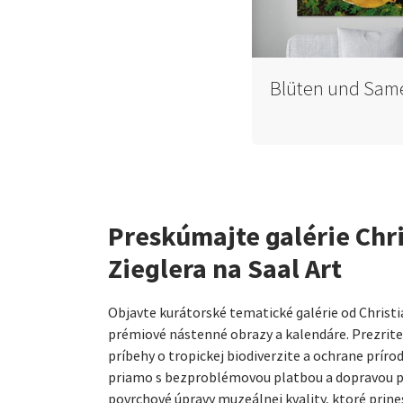
Blüten und Sam
Preskúmajte galérie Chr
Zieglera na Saal Art
Objavte kurátorské tematické galérie od Christi
prémiové nástenné obrazy a kalendáre. Prezrite s
príbehy o tropickej biodiverzite a ochrane príro
priamo s bezproblémovou platbou a dopravou po 
povrchové úpravy muzeálnej kvality, ktoré prine