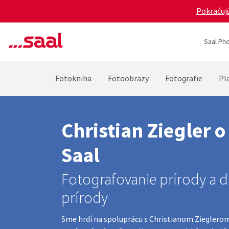
Pokračujú
Saal Pho
Fotokniha
Fotoobrazy
Fotografie
Pla
Christian Ziegler 
Saal
Fotografovanie prírody a d
prírody
Sme hrdí na spoluprácu s Christianom Zieglero