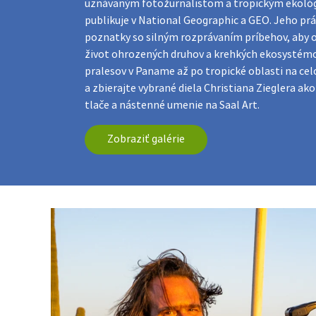
uznávaným fotožurnalistom a tropickým ekoló
publikuje v National Geographic a GEO. Jeho prá
poznatky so silným rozprávaním príbehov, aby o
život ohrozených druhov a krehkých ekosystémo
pralesov v Paname až po tropické oblasti na ce
a zbierajte vybrané diela Christiana Zieglera ak
tlače a nástenné umenie na Saal Art.
Zobraziť galérie