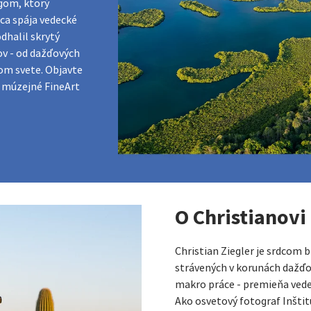
gom, ktorý
ca spája vedecké
dhalil skrytý
v - od dažďových
lom svete. Objavte
o múzejné FineArt
O Christianovi
Christian Ziegler je srdcom b
strávených v korunách dažďov
makro práce - premieňa vedec
Ako osvetový fotograf Inštit