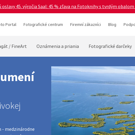
 oslavy 45. výročia Saal: 45 % zľava na Fotoknihy s tvrdým obalom 
to Portal
Fotografické centrum
Firemní zákazníci
Blog
Podpo
gát / FineArt
Oznámenia a priania
Fotografické darčeky
o umení
ivokej
m - medzinárodne