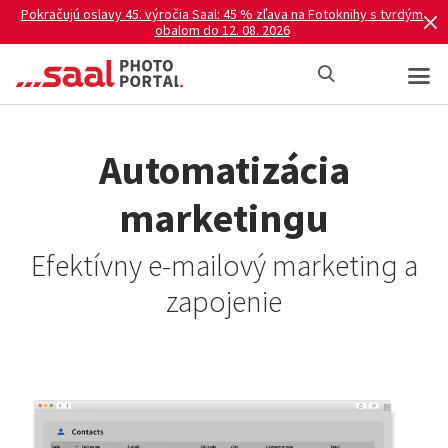
Pokračujú oslavy 45. výročia Saal: 45 % zľava na Fotoknihy s tvrdým
obalom do 12. 08. 2026
Automatizácia
marketingu
Efektívny e-mailový marketing a
zapojenie