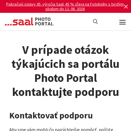
Pokračujú oslavy 45. výročia Saal: 45 % zľava na Fotoknihy s tvrdým
obalom do 12. 08. 2026
V prípade otázok
týkajúcich sa portálu
Photo Portal
kontaktujte podporu
Kontaktovať podporu
Aby sme vám mohli čo najrýchlejšie pomôcť, pošlite