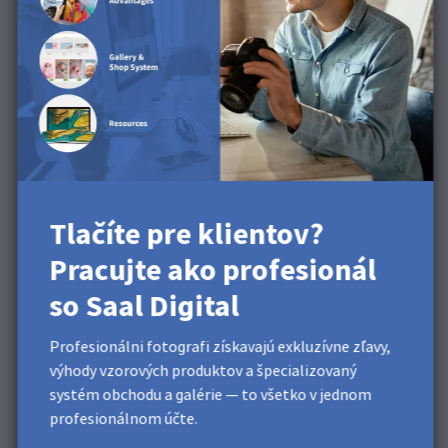
Zabezpečenie spodnej časti: Zopakujte rovnaký postup
na spodnej časti plagátu, zarovnajte a pripevnite druhú
sadu drevených tyčí.
Skontrolujte zarovnanie: Zhora by mal plagát vyzerať
ako na fotografii. Pevne drží a je správne zarovnaný
medzi tyčami, pričom pri pohľade zhora je v každej
hornej tyči viditeľný jeden otvor.
Tlačíte pre klientov?
Pracujte ako profesionál
so Saal Digital
Profesionálni fotografi získavajú exkluzívne zľavy,
výhody vzorových produktov a špecializovaný
systém obchodu a galérie — to všetko v jednom
profesionálnom účte.