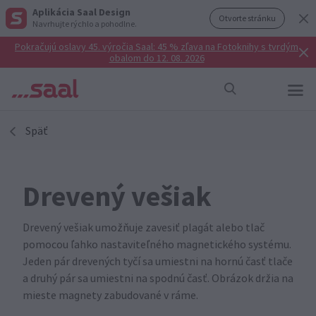
Aplikácia Saal Design
Otvorte stránku
Navrhujte rýchlo a pohodlne.
Pokračujú oslavy 45. výročia Saal: 45 % zľava na Fotoknihy s tvrdým
obalom do 12. 08. 2026
Späť
Drevený vešiak
Drevený vešiak umožňuje zavesiť plagát alebo tlač
pomocou ľahko nastaviteľného magnetického systému.
Jeden pár drevených tyčí sa umiestni na hornú časť tlače
a druhý pár sa umiestni na spodnú časť. Obrázok držia na
mieste magnety zabudované v ráme.