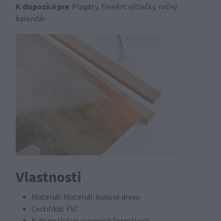
K dispozícii pre
: Plagáty, FineArt výtlačky, ročný
kalendár
Vlastnosti
Materiál: Materiál: bukové drevo
Certifikát FSC
K dispozícii vo viacerých formátoch