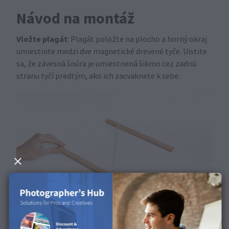
Návod na montáž
Vložte plagát
: Plagát položte na plocho a horný okraj
umiestnite medzi dve magnetické drevené tyče. Uistite
sa, že závesná šnúra je umiestnená šikmo cez zadnú
stranu tyčí predtým, ako ich zacvaknete k sebe.