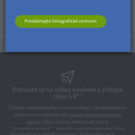
Preskúmajte fotografické centrum
Prihláste sa na odber noviniek a získajte
zľavu 5 €* *
Získajte exkluzívne zľavy a tipy na dizajn. Zaregistrovaním
sa beriete na vedomie naše
zásady ochrany osobných
údajov
. Odber môžete kedykoľvek zrušiť.
* Toto pole je povinné.
**
Minimálna hodnota objednávky 9,99 €.
Nevzťahuje sa na náklady na dopravu. Tento poukaz nie je