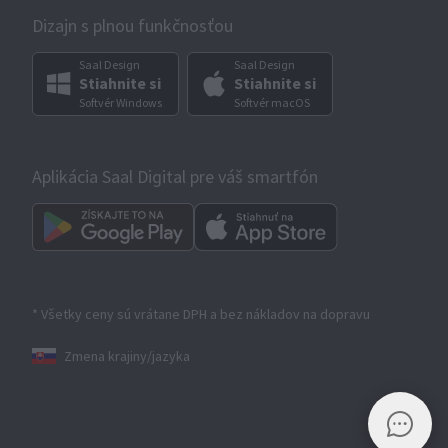
Dizajn s plnou funkčnosťou
Saal Design
Saal Design
Stiahnite si
Stiahnite si
Softvér Windows
Softvér macOS
Aplikácia Saal Digital pre váš smartfón
* Všetky ceny sú vrátane DPH a bez nákladov na dopravu
Zmena krajiny/jazyka