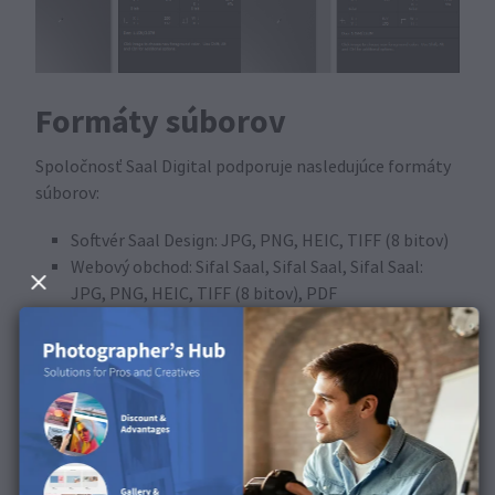
Formáty súborov
Spoločnosť Saal Digital podporuje nasledujúce formáty
súborov:
Softvér Saal Design: JPG, PNG, HEIC, TIFF (8 bitov)
Webový obchod: Sifal Saal, Sifal Saal, Sifal Saal:
JPG, PNG, HEIC, TIFF (8 bitov), PDF
iOS App: JPG, PNG, HEIC a TIFF (8 bitov).
Android App: JPG, PNG (8 bitov)
Veľkosť súboru
Upozorňujeme, že z dôvodu technických obmedzení je
maximálna veľkosť súboru na odosielanie obmedzená.