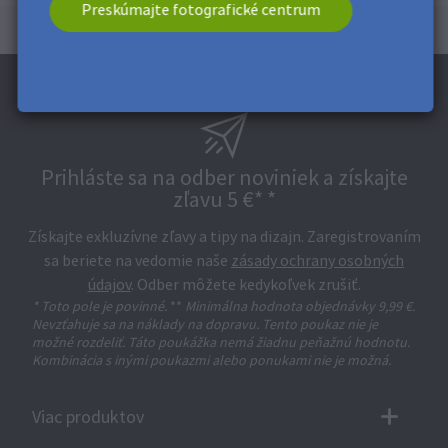
Preskúmajte fotografické centrum
Prihláste sa na odber noviniek a získajte
zľavu 5 €* *
Získajte exkluzívne zľavy a tipy na dizajn. Zaregistrovaním
sa beriete na vedomie naše
zásady ochrany osobných
údajov
. Odber môžete kedykoľvek zrušiť.
* Toto pole je povinné.
**
Minimálna hodnota objednávky 9,99 €.
Nevzťahuje sa na náklady na dopravu. Tento poukaz nie je
možné rozdeliť. Táto poukážka nemá žiadnu peňažnú hodnotu.
Kombinácia s inými poukazmi alebo ponukami nie je možná.
Viac produktov