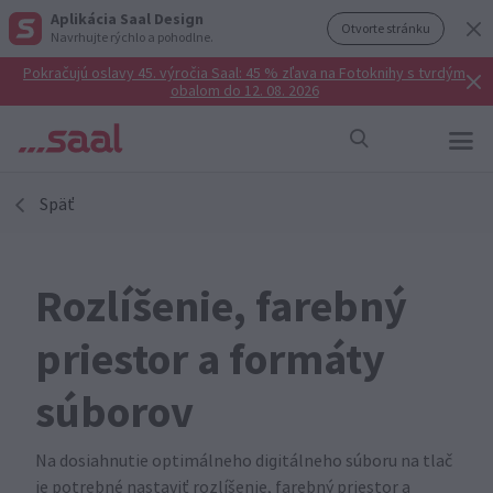
Aplikácia Saal Design
Otvorte stránku
Navrhujte rýchlo a pohodlne.
Pokračujú oslavy 45. výročia Saal: 45 % zľava na Fotoknihy s tvrdým
obalom do 12. 08. 2026
Späť
Rozlíšenie, farebný
priestor a formáty
súborov
Na dosiahnutie optimálneho digitálneho súboru na tlač
je potrebné nastaviť rozlíšenie, farebný priestor a