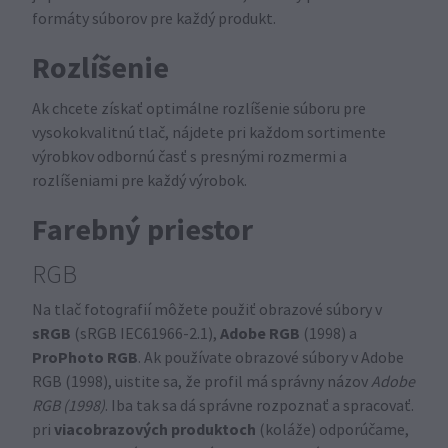
formáty súborov pre každý produkt.
Rozlíšenie
Ak chcete získať optimálne rozlíšenie súboru pre
vysokokvalitnú tlač, nájdete pri každom sortimente
výrobkov odbornú časť s presnými rozmermi a
rozlíšeniami pre každý výrobok.
Farebný priestor
RGB
Na tlač fotografií môžete použiť obrazové súbory v
sRGB
Adobe RGB
(sRGB IEC61966-2.1),
(1998) a
ProPhoto RGB
. Ak používate obrazové súbory v Adobe
RGB (1998), uistite sa, že profil má správny názov
Adobe
RGB (1998)
. Iba tak sa dá správne rozpoznať a spracovať.
viacobrazových produktoch
pri
(koláže) odporúčame,