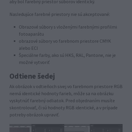
aby bol farebný priestor súborov identický.
Nasledujúce farebné priestory nie sú akceptované:
Obrazové súbory s vloženými farebnými profilmi
fotoaparátu
obrazové súbory vo farebnom priestore CMYK
alebo ECI
Špeciálne farby, ako sú HKS, RAL, Pantone, nie je
možné vytvoriť
Odtiene šedej
Ak obrázok v odtieňoch sivej vo farebnom priestore RGB
nemá identické hodnoty farieb, môže sa na obrázku
vyskytnúť farebný odliatok. Pred objednaním musíte
skontrolovať, či sú hodnoty RGB identické, a v prípade
potreby obrázok upraviť.