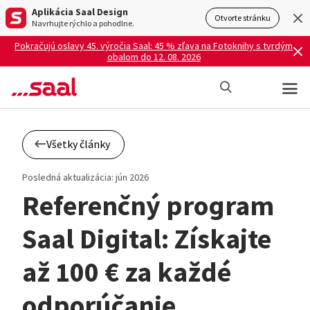
Aplikácia Saal Design
Otvorte stránku
Navrhujte rýchlo a pohodlne.
Pokračujú oslavy 45. výročia Saal: 45 % zľava na Fotoknihy s tvrdým
obalom do 12. 08. 2026
Všetky články
Posledná aktualizácia: jún 2026
Referenčný program
Saal Digital: Získajte
až 100 € za každé
odporúčanie