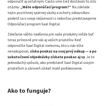
odporučiť aj ostatným. Často sme tiež dostávali tú istú
„Máte odporúčací program?“
otázku:
Na základe
tejto pozitívnej spätnej väzby a ochoty zákazníkov
podeliť sa o svoje skúsenosti s radosťou predstavujeme
Odporúčací program Saal Digital.
Zdieľanie vášho nadšenia pre naše produkty môže byť
teraz prínosné pre vás aj vašich priateľov. Keď
odporučíte Saal Digital niekomu, kto u nás ešte
získa poukaz na svoj prvý nákup — a po
nenakupoval,
uskutočnení objednávky získate poukaz aj vy
. Je to
jednoduchý spôsob, ako predstaviť Saal Digital svojim
priateľom a zároveň získať malé poďakovanie.
Ako to funguje?