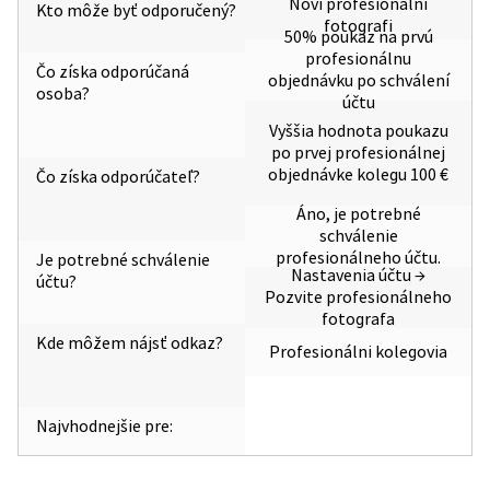
Noví profesionálni
Kto môže byť odporučený?
fotografi
50% poukaz na prvú
profesionálnu
Čo získa odporúčaná
objednávku po schválení
osoba?
účtu
Vyššia hodnota poukazu
po prvej profesionálnej
objednávke kolegu 100 €
Čo získa odporúčateľ?
Áno, je potrebné
schválenie
profesionálneho účtu.
Je potrebné schválenie
Nastavenia účtu →
účtu?
Pozvite profesionálneho
fotografa
Kde môžem nájsť odkaz?
Profesionálni kolegovia
Najvhodnejšie pre: