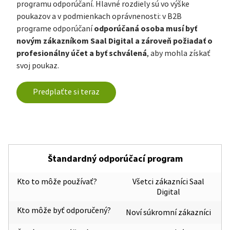
programu odporúčaní. Hlavné rozdiely sú vo výške
poukazov a v podmienkach oprávnenosti: v B2B
odporúčaná osoba musí byť
programe odporúčaní
novým zákazníkom Saal Digital a zároveň požiadať o
profesionálny účet a byť schválená
, aby mohla získať
svoj poukaz.
Predplaťte si teraz
Štandardný odporúčací program
Kto to môže používať?
Všetci zákazníci Saal
Digital
Kto môže byť odporučený?
Noví súkromní zákazníci