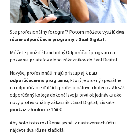
dva
Ste profesionálny fotograf? Potom môžete využiť
rôzne odporúčacie programy v Saal Digital.
Môžete použiť štandardný Odporúčací program na
pozvanie priateľov alebo zákazníkov do Saal Digital.
B2B
Navyše, profesionáli majú prístup aj k
odporúčaciemu programu
, ktorý je určený špeciálne
na odporúčanie ďalších profesionálnych kolegov. Ak váš
odporúčaný kolega dokončí svoju prvú objednávku ako
nový profesionálny zákazník v Saal Digital, získate
poukaz v hodnote 100 €
.
Aby bolo toto rozlíšenie jasné, v nastaveniach účtu
nájdete dva rôzne tlačidlá: