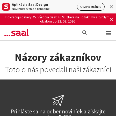
Aplikácia Saal Design
Otvorte stránku
Navrhujte rýchlo a pohodlne.
Pokračujú oslavy 45. výročia Saal: 45 % zľava na Fotoknihy s tvrdým
obalom do 12. 08. 2026
Názory zákazníkov
Toto o nás povedali naši zákazníci
Prihláste sa na odber noviniek a získajte