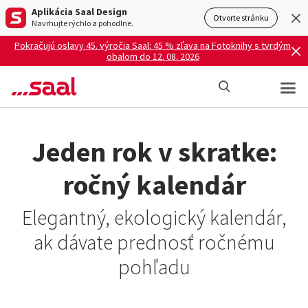
Aplikácia Saal Design
Otvorte stránku
Navrhujte rýchlo a pohodlne.
Pokračujú oslavy 45. výročia Saal: 45 % zľava na Fotoknihy s tvrdým
obalom do 12. 08. 2026
Jeden rok v skratke:
ročný kalendár
Elegantný, ekologický kalendár,
ak dávate prednosť ročnému
pohľadu