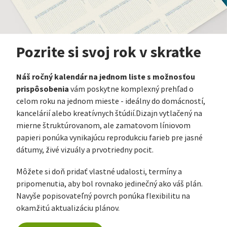
Pozrite si svoj rok v skratke
Náš ročný kalendár na jednom liste s možnosťou
prispôsobenia
vám poskytne komplexný prehľad o
celom roku na jednom mieste - ideálny do domácností,
kancelárií alebo kreatívnych štúdií.Dizajn vytlačený na
mierne štruktúrovanom, ale zamatovom líniovom
papieri ponúka vynikajúcu reprodukciu farieb pre jasné
dátumy, živé vizuály a prvotriedny pocit.
Môžete si doň pridať vlastné udalosti, termíny a
pripomenutia, aby bol rovnako jedinečný ako váš plán.
Navyše popisovateľný povrch ponúka flexibilitu na
okamžitú aktualizáciu plánov.