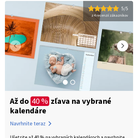
5/5
z 4 recenzií zákazníkov
Až do
zľava na vybrané
40 %
kalendáre
Navrhnite teraz
Ušetrite až 40 % na vybraných kalendároch a navrhnite