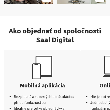
Ako objednať od spoločnosti
Saal Digital
Mobilná aplikácia
Onli
Bezplatná a superrýchla inštalácia s
Nie je potr
plnou funkčnosťou
Jednoduchý 
Ideálne pre veľké objednávky a
funkciám n