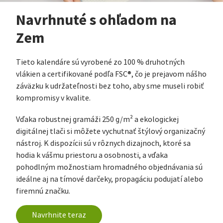
Navrhnuté s ohľadom na
Zem
Tieto kalendáre sú vyrobené zo 100 % druhotných
vlákien a certifikované podľa FSC®, čo je prejavom nášho
záväzku k udržateľnosti bez toho, aby sme museli robiť
kompromisy v kvalite.
Vďaka robustnej gramáži 250 g/m² a ekologickej
digitálnej tlači si môžete vychutnať štýlový organizačný
nástroj. K dispozícii sú v rôznych dizajnoch, ktoré sa
hodia k vášmu priestoru a osobnosti, a vďaka
pohodlným možnostiam hromadného objednávania sú
ideálne aj na tímové darčeky, propagáciu podujatí alebo
firemnú značku.
Navrhnite teraz