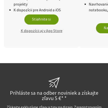
projekty
Navrhovani
K dispozícii pre Android a iOS
notebooku,
Stiahnite si
Na
K dispozícii aj v App Store
Prihláste sa na odber noviniek a získajte
zľavu 5 €* *
Získajte exkluzívne zľavy a tipy na dizajn. Zaregistrovaním