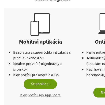
Mobilná aplikácia
Onli
Bezplatná a superrýchla inštalácia s
Nie je potr
plnou funkčnosťou
Jednoduchý 
Ideálne pre veľké objednávky a
funkciám n
projekty
Navrhovani
K dispozícii pre Android a iOS
notebooku,
Stiahnite si
Na
K dispozícii aj v App Store