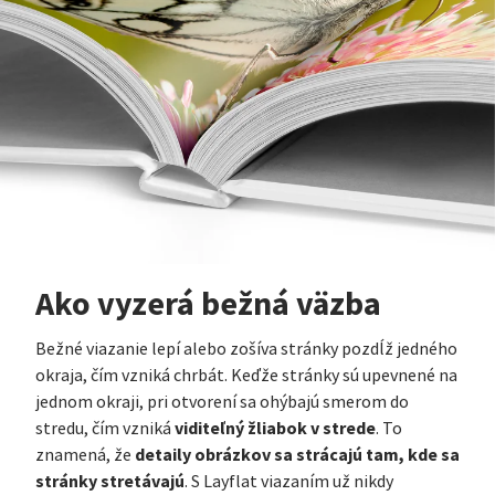
Ako vyzerá bežná väzba
Bežné viazanie lepí alebo zošíva stránky pozdĺž jedného
okraja, čím vzniká chrbát. Keďže stránky sú upevnené na
jednom okraji, pri otvorení sa ohýbajú smerom do
viditeľný žliabok v strede
stredu, čím vzniká
. To
detaily obrázkov sa strácajú tam, kde sa
znamená, že
stránky stretávajú
. S Layflat viazaním už nikdy