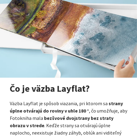
Čo je väzba Layflat?
strany
Väzba Layflat je spôsob viazania, pri ktorom sa
úplne otvárajú do roviny v uhle 180 °
, čo umožňuje, aby
bezšvové dvojstrany bez straty
Fotokniha mala
obrazu v strede
. Keďže strany sa otvárajú úplne
naplocho, neexistuje žiadny záhyb, oblúk ani viditeľný