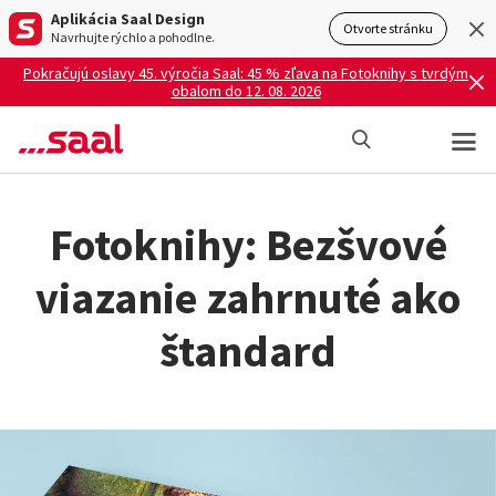
Aplikácia Saal Design
Otvorte stránku
Navrhujte rýchlo a pohodlne.
Pokračujú oslavy 45. výročia Saal: 45 % zľava na Fotoknihy s tvrdým
obalom do 12. 08. 2026
Fotoknihy: Bezšvové
viazanie zahrnuté ako
štandard