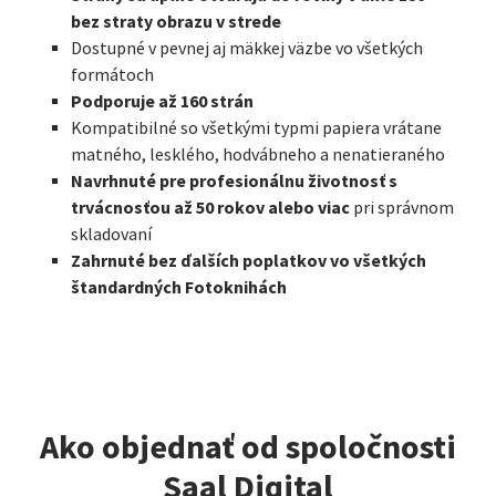
bez straty obrazu v strede
Dostupné v pevnej aj mäkkej väzbe vo všetkých
formátoch
Podporuje až 160 strán
Kompatibilné so všetkými typmi papiera vrátane
matného, lesklého, hodvábneho a nenatieraného
Navrhnuté pre profesionálnu životnosť s
trvácnosťou až 50 rokov alebo viac
pri správnom
skladovaní
Zahrnuté bez ďalších poplatkov vo všetkých
štandardných Fotoknihách
Ako objednať od spoločnosti
Saal Digital