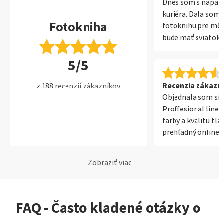
Dnes som s napä
kuriéra. Dala som
Fotokniha
fotoknihu pre mô
bude mať sviatok
očakávaním som 
5/5
zabalený balíček
začala pomaly li
má rozmery 21x2
Recenzia zákazní
z 188
recenzií zákazníkov
strán. Je to moj
Objednala som si
od SaalDigital. J
Proffesional lin
skvost. Profesio
farby a kvalitu t
super kvalita tla
prehľadný online 
a jednoduchosť s
je aj rýchla a ús
Cena o niečo vyšš
a čas dodania.
Zobraziť viac
korigovať prost
bonusov, ktoré f
vďaka, som nadše
určite poteší a ja
FAQ - Často kladené otázky o
služby som nevyu