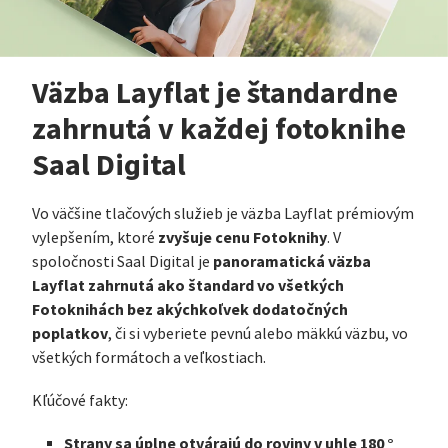
Väzba Layflat je štandardne
zahrnutá v každej fotoknihe
Saal Digital
Vo väčšine tlačových služieb je väzba Layflat prémiovým
zvyšuje cenu Fotoknihy
vylepšením, ktoré
. V
panoramatická väzba
spoločnosti Saal Digital je
Layflat zahrnutá ako štandard vo všetkých
Fotoknihách bez akýchkoľvek dodatočných
poplatkov
, či si vyberiete pevnú alebo mäkkú väzbu, vo
všetkých formátoch a veľkostiach.
Kľúčové fakty:
Strany sa úplne otvárajú do roviny v uhle 180 °