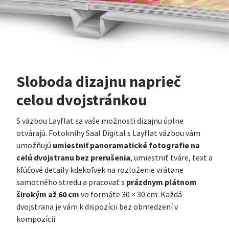
Sloboda dizajnu naprieč
celou dvojstránkou
S väzbou Layflat sa vaše možnosti dizajnu úplne
otvárajú. Fotoknihy Saal Digital s Layflat väzbou vám
umiestniť panoramatické fotografie na
umožňujú
celú dvojstranu bez prerušenia
, umiestniť tváre, text a
kľúčové detaily kdekoľvek na rozloženie vrátane
prázdnym plátnom
samotného stredu a pracovať s
širokým až 60 cm
vo formáte 30 × 30 cm. Každá
dvojstrana je vám k dispozícii bez obmedzení v
kompozícii.