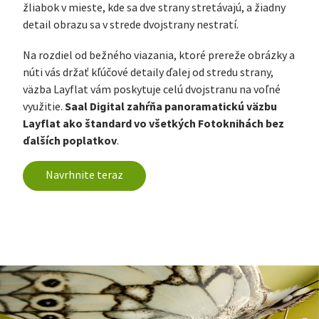
žliabok v mieste, kde sa dve strany stretávajú, a žiadny
detail obrazu sa v strede dvojstrany nestratí.
Na rozdiel od bežného viazania, ktoré prereže obrázky a
núti vás držať kľúčové detaily ďalej od stredu strany,
väzba Layflat vám poskytuje celú dvojstranu na voľné
Saal Digital zahŕňa panoramatickú väzbu
využitie.
Layflat ako štandard vo všetkých Fotoknihách bez
ďalších poplatkov
.
Navrhnite teraz