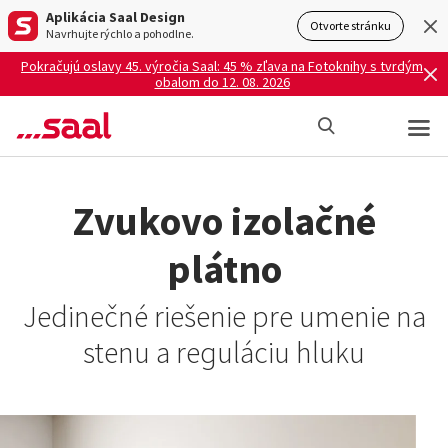
Aplikácia Saal Design
Otvorte stránku
Navrhujte rýchlo a pohodlne.
Pokračujú oslavy 45. výročia Saal: 45 % zľava na Fotoknihy s tvrdým
obalom do 12. 08. 2026
Zvukovo izolačné
plátno
Jedinečné riešenie pre umenie na
stenu a reguláciu hluku