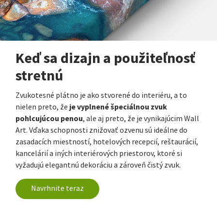
Keď sa dizajn a použiteľnosť
stretnú
Zvukotesné plátno je ako stvorené do interiéru, a to
je vyplnené špeciálnou zvuk
nielen preto, že
pohlcujúcou penou
, ale aj preto, že je vynikajúcim Wall
Art. Vďaka schopnosti znižovať ozvenu sú ideálne do
zasadacích miestností, hotelových recepcií, reštaurácií,
kancelárií a iných interiérových priestorov, ktoré si
vyžadujú elegantnú dekoráciu a zároveň čistý zvuk.
Navrhnite teraz