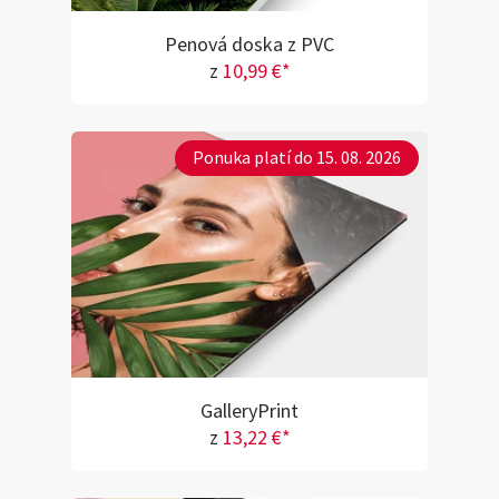
Penová doska z PVC
z
10,99 €*
Ponuka platí do 15. 08. 2026
GalleryPrint
z
13,22 €*