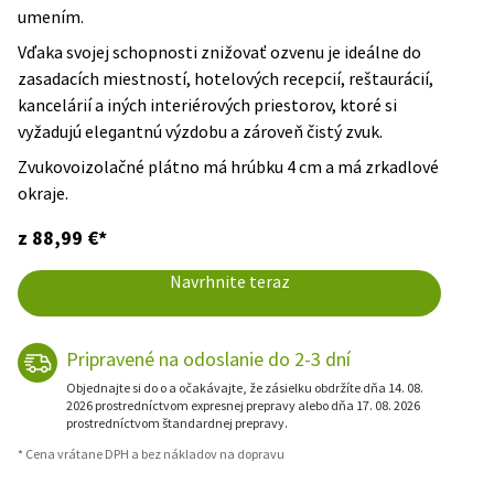
umením.
Vďaka svojej schopnosti znižovať ozvenu je ideálne do
zasadacích miestností, hotelových recepcií, reštaurácií,
kancelárií a iných interiérových priestorov, ktoré si
vyžadujú elegantnú výzdobu a zároveň čistý zvuk.
Zvukovoizolačné plátno má hrúbku 4 cm a má zrkadlové
okraje.
z 88,99 €*
Navrhnite teraz
Pripravené na odoslanie do 2-3 dní
Objednajte si do o a očakávajte, že zásielku obdržíte dňa 14. 08.
2026 prostredníctvom expresnej prepravy alebo dňa 17. 08. 2026
prostredníctvom štandardnej prepravy.
* Cena vrátane DPH a bez nákladov na dopravu