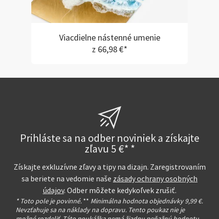
Viacdielne nástenné umenie
z 66,98 €*
Prihláste sa na odber noviniek a získajte
zľavu 5 €* *
Získajte exkluzívne zľavy a tipy na dizajn. Zaregistrovaním
sa beriete na vedomie naše
zásady ochrany osobných
údajov
. Odber môžete kedykoľvek zrušiť.
* Toto pole je povinné.
**
Minimálna hodnota objednávky 9,99 €.
Nevzťahuje sa na náklady na dopravu. Tento poukaz nie je
možné rozdeliť. Táto poukážka nemá žiadnu peňažnú hodnotu.