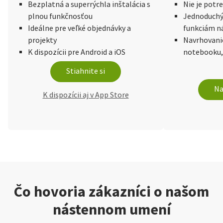
Bezplatná a superrýchla inštalácia s
Nie je potr
plnou funkčnosťou
Jednoduchý 
Ideálne pre veľké objednávky a
funkciám n
projekty
Navrhovani
K dispozícii pre Android a iOS
notebooku,
Stiahnite si
Na
K dispozícii aj v App Store
Čo hovoria zákazníci o našom
nástennom umení