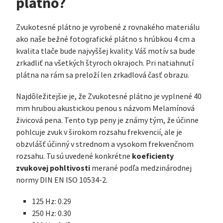
plátno?
Zvukotesné plátno je vyrobené z rovnakého materiálu
ako naše bežné fotografické plátno s hrúbkou 4 cm a
kvalita tlače bude najvyššej kvality. Váš motív sa bude
zrkadliť na všetkých štyroch okrajoch. Pri natiahnutí
plátna na rám sa preloží len zrkadlová časť obrazu.
Najdôležitejšie je, že Zvukotesné plátno je vyplnené 40
mm hrubou akustickou penou s názvom Melamínová
živicová pena. Tento typ peny je známy tým, že účinne
pohlcuje zvuk v širokom rozsahu frekvencií, ale je
obzvlášť účinný v strednom a vysokom frekvenčnom
koeficienty
rozsahu. Tu sú uvedené konkrétne
zvukovej pohltivosti
merané podľa medzinárodnej
normy DIN EN ISO 10534-2.
125 Hz: 0.29
250 Hz: 0.30