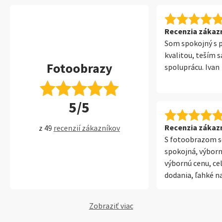
Recenzia zákazní
Som spokojný s 
kvalitou, teším s
Fotoobrazy
spoluprácu. Ivan
5/5
Recenzia zákazní
z 49
recenzií zákazníkov
S fotoobrazom 
spokojná, výborn
výbornú cenu, ce
dodania, ľahké n
nástrojom. Určit
známim.
Zobraziť viac