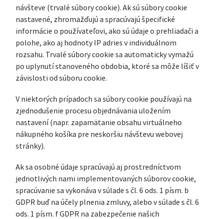
návšteve (trvalé súbory cookie). Ak sú súbory cookie
nastavené, zhromažďujú a spracúvajú špecifické
informácie o používateľovi, ako sú údaje o prehliadači a
polohe, ako aj hodnoty IP adries v individuálnom
rozsahu. Trvalé súbory cookie sa automaticky vymažú
po uplynutí stanoveného obdobia, ktoré sa môže líšiť v
závislosti od súboru cookie.
V niektorých prípadoch sa súbory cookie používajú na
zjednodušenie procesu objednávania uložením
nastavení (napr. zapamätanie obsahu virtuálneho
nákupného košíka pre neskoršiu návštevu webovej
stránky).
Ak sa osobné údaje spracúvajú aj prostredníctvom
jednotlivých nami implementovaných súborov cookie,
spracúvanie sa vykonáva v súlade s čl. 6 ods. 1 písm. b
GDPR buď na účely plnenia zmluvy, alebo v súlade s čl. 6
ods. 1 písm. f GDPR na zabezpečenie našich