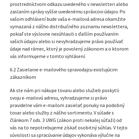
prostredníctvom odkazu uvedeného v newsletteri alebo
zaslaním správy vyššie uvedenému správcovi údajov. Po
vašom odhlásení bude vaša e-mailová adresa okamžite
vymazaná z nášho distribučného zoznamu newslettera,
pokiaľ ste výslovne nesúhlasili s ďalším používaním
vašich údajov alebo si nevyhradzujeme právo používať
údaje nad rámec, ktorý je povolený zákonom a o ktorom
vás informujeme v tomto vyhlásení.
6.2 Zasielanie e-mailového spravodajcu existujúcim
zákazníkom
Ak ste nám pri nákupe tovaru alebo služieb poskytli
svoju e-mailovú adresu, vyhradzujeme si právo
pravidelne vám e-mailom zasielať ponuky na podobný
tovar alebo služby z nášho sortimentu. V súlade s
článkom 7 ods. 3 UWG (zákon proti nekalej súťaži) od
vás na to nepotrebujeme získať osobitný súhlas. V tejto
súvislosti sa spracúvanie údajov vykonáva výlučne na