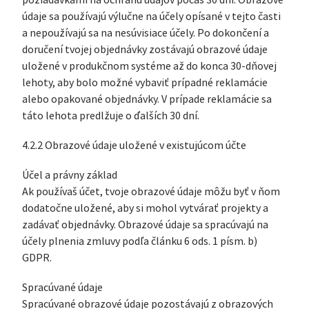
požiadavkami na ochranu údajov počas 30 dní. Obrazové
údaje sa používajú výlučne na účely opísané v tejto časti
a nepoužívajú sa na nesúvisiace účely. Po dokončení a
doručení tvojej objednávky zostávajú obrazové údaje
uložené v produkčnom systéme až do konca 30-dňovej
lehoty, aby bolo možné vybaviť prípadné reklamácie
alebo opakované objednávky. V prípade reklamácie sa
táto lehota predlžuje o ďalších 30 dní.
4.2.2 Obrazové údaje uložené v existujúcom účte
Účel a právny základ
Ak používaš účet, tvoje obrazové údaje môžu byť v ňom
dodatočne uložené, aby si mohol vytvárať projekty a
zadávať objednávky. Obrazové údaje sa spracúvajú na
účely plnenia zmluvy podľa článku 6 ods. 1 písm. b)
GDPR.
Spracúvané údaje
Spracúvané obrazové údaje pozostávajú z obrazových