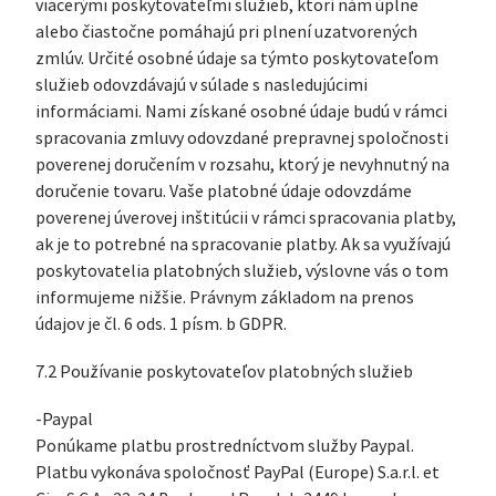
viacerými poskytovateľmi služieb, ktorí nám úplne
alebo čiastočne pomáhajú pri plnení uzatvorených
zmlúv. Určité osobné údaje sa týmto poskytovateľom
služieb odovzdávajú v súlade s nasledujúcimi
informáciami. Nami získané osobné údaje budú v rámci
spracovania zmluvy odovzdané prepravnej spoločnosti
poverenej doručením v rozsahu, ktorý je nevyhnutný na
doručenie tovaru. Vaše platobné údaje odovzdáme
poverenej úverovej inštitúcii v rámci spracovania platby,
ak je to potrebné na spracovanie platby. Ak sa využívajú
poskytovatelia platobných služieb, výslovne vás o tom
informujeme nižšie. Právnym základom na prenos
údajov je čl. 6 ods. 1 písm. b GDPR.
7.2 Používanie poskytovateľov platobných služieb
-Paypal
Ponúkame platbu prostredníctvom služby Paypal.
Platbu vykonáva spoločnosť PayPal (Europe) S.a.r.l. et