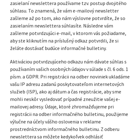
zasielaní newslettera používame tzv. postup dvojitého
súhlasu. To znamená, že vám e-mailový newsletter
zašleme až po tom, ako nám výslovne potvrdíte, že so
zasielaním newslettera súhlasíte. Následne vám
zašleme potvrdzujúci e-mail, v ktorom vás požiadame,
aby ste kliknutím na príslušný odkaz potvrdili, že si
želáte dostávať budúce informačné bulletiny.
Aktiváciou potvrdzujúceho odkazu nám dávate súhlas s
používaním vašich osobných údajov v súlade s čl. 6 ods. 1
písm. a GDPR. Pri registrácii na odber noviniek ukladáme
vašu IP adresu zadanú poskytovateľom internetových
služieb (ISP), ako aj dátum a čas registrácie, aby sme
mohli neskôr vysledovať prípadné zneužitie vašej e-
mailovej adresy. Údaje, ktoré zhromažďujeme pri
registrácii na odber informačného bulletinu, použijeme
výlučne na účely vášho oslovenia v reklame
prostredníctvom informačného bulletinu. Z odberu
newslettera sa môžete kedykoľvek odhlásiť