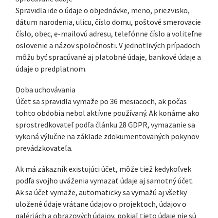
Spravidla ide o údaje o objednávke, meno, priezvisko,
dátum narodenia, ulicu, číslo domu, poštové smerovacie
číslo, obec, e-mailovú adresu, telefónne číslo a voliteľne
oslovenie a názov spoločnosti. V jednotlivých prípadoch
môžu byť spracúvané aj platobné údaje, bankové údaje a
údaje o predplatnom.
Doba uchovávania
Účet sa spravidla vymaže po 36 mesiacoch, ak počas
tohto obdobia nebol aktívne používaný. Ak konáme ako
sprostredkovateľ podľa článku 28 GDPR, vymazanie sa
vykoná výlučne na základe zdokumentovaných pokynov
prevádzkovateľa.
Ak má zákazník existujúci účet, môže tiež kedykoľvek
podľa svojho uváženia vymazať údaje aj samotný účet.
Ak sa účet vymaže, automaticky sa vymažú aj všetky
uložené údaje vrátane údajov o projektoch, údajov o
galériách a obrazových údajov, pokiaľ tieto údaje nie sú