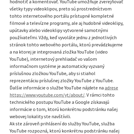
hodnotiť a komentovať. YouTube umožňuje zverejňovať
všetky typy videoklipov, preto sú prostredníctvom
tohto internetového portálu prístupné kompletné
filmové a televízne programy, ale aj hudobné videoklipy,
upútavky alebo videoklipy vytvorené samotnými
používateľmi. Vždy, keď vyvoláte jednu z jednotlivých
stránok tohto webového portálu, ktorú prevádzkujeme
a na ktorej je integrovaná zložka YouTube (video
YouTube), internetový prehliadač vo vašom
informačnom systéme je automaticky vyzvaný
príslušnou zložkou YouTube, aby si stiahol
reprezentáciu príslušnej zložky YouTube z YouTube.
Ďalšie informácie o službe YouTube nájdete na
adrese
https://www.youtube.com/yt/about/
. V rámci tohto
technického postupu YouTube a Google získavajú
informácie o tom, ktorú konkrétnu podstránku našej
webovej lokality ste navštívili.
Ak ste zároveň prihlásení do služby YouTube, služba
YouTube rozpozná, ktorú konkrétnu podstránku našej