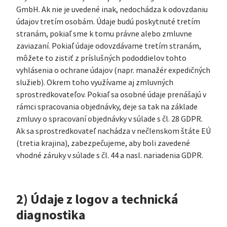
GmbH. Ak nie je uvedené inak, nedochádza k odovzdaniu
údajov tretím osobám. Údaje budú poskytnuté tretím
stranám, pokiaľ sme k tomu právne alebo zmluvne
zaviazaní. Pokiaľ údaje odovzdávame tretím stranám,
môžete to zistiť z príslušných pododdielov tohto
vyhlásenia o ochrane údajov (napr. manažér expedičných
služieb). Okrem toho využívame aj zmluvných
sprostredkovateľov. Pokiaľ sa osobné údaje prenášajú v
rámci spracovania objednávky, deje sa tak na základe
zmluvy o spracovaní objednávky v súlade s čl. 28 GDPR.
Ak sa sprostredkovateľ nachádza v nečlenskom štáte EÚ
(tretia krajina), zabezpečujeme, aby boli zavedené
vhodné záruky v súlade s čl. 44 a nasl. nariadenia GDPR.
2) Údaje z logov a technická
diagnostika