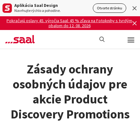
Aplikácia Saal Design
Otvorte stránku
Navrhujte rýchlo a pohodlne.
Pokračujú oslavy 45. výročia Saal: 45 % zľava na Fotoknihy s tvrdým
obalom do 12. 08. 2026
Zásady ochrany
osobných údajov pre
akcie Product
Discovery Promotions