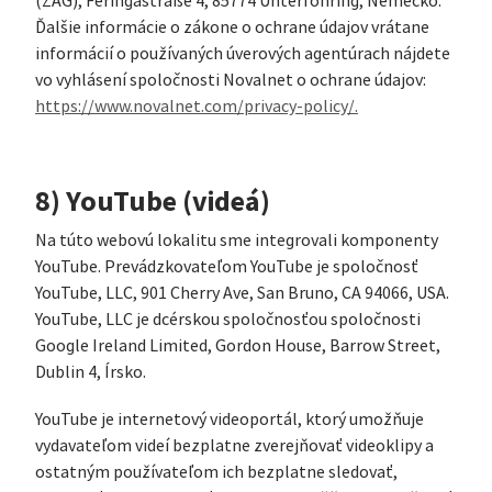
(ZAG), Feringastraße 4, 85774 Unterföhring, Nemecko.
Ďalšie informácie o zákone o ochrane údajov vrátane
informácií o používaných úverových agentúrach nájdete
vo vyhlásení spoločnosti Novalnet o ochrane údajov:
https://www.novalnet.com/privacy-policy/.
8) YouTube (videá)
Na túto webovú lokalitu sme integrovali komponenty
YouTube. Prevádzkovateľom YouTube je spoločnosť
YouTube, LLC, 901 Cherry Ave, San Bruno, CA 94066, USA.
YouTube, LLC je dcérskou spoločnosťou spoločnosti
Google Ireland Limited, Gordon House, Barrow Street,
Dublin 4, Írsko.
YouTube je internetový videoportál, ktorý umožňuje
vydavateľom videí bezplatne zverejňovať videoklipy a
ostatným používateľom ich bezplatne sledovať,