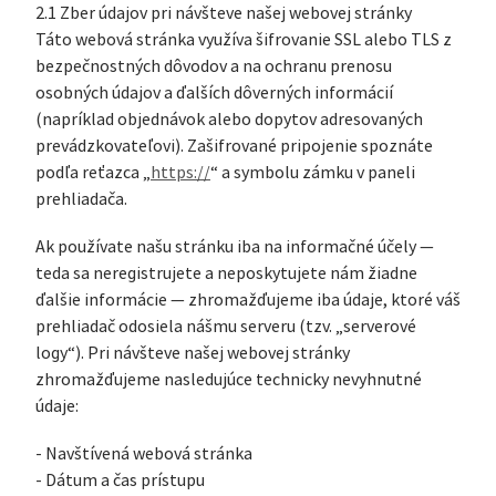
2.1 Zber údajov pri návšteve našej webovej stránky
Táto webová stránka využíva šifrovanie SSL alebo TLS z
bezpečnostných dôvodov a na ochranu prenosu
osobných údajov a ďalších dôverných informácií
(napríklad objednávok alebo dopytov adresovaných
prevádzkovateľovi). Zašifrované pripojenie spoznáte
podľa reťazca „
https://
“ a symbolu zámku v paneli
prehliadača.
Ak používate našu stránku iba na informačné účely —
teda sa neregistrujete a neposkytujete nám žiadne
ďalšie informácie — zhromažďujeme iba údaje, ktoré váš
prehliadač odosiela nášmu serveru (tzv. „serverové
logy“). Pri návšteve našej webovej stránky
zhromažďujeme nasledujúce technicky nevyhnutné
údaje:
- Navštívená webová stránka
- Dátum a čas prístupu