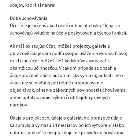
údajov, ktoré si nahral.
Doba uchovávania
Účet nie je určený ako trvalé online úložisko. Údaje sa
uchovávajú výlučne na účely poskytovania týchto funkcií.
Ak máš existujúci účet, môžeš projekty, galérie a
obrazové údaje sám podľa svojho uváženia vymazať. Svoj
existujúci účet môžeš tiež kedykoľvek vymazať s
okamžitou účinnosťou. V takom prípade sa obsah a
údaje uložené v účte automaticky vymažú, pokiaľ tieto
údaje nie sú naďalej potrebné na spracovanie
objednávok, plnenie zákonných povinností uchovávania
alebo uplatňovanie, výkon či obhajobu právnych
nárokov.
Údaje o projektoch, údaje o galériách a obrazové údaje
sa spravidla vymažú 14 mesiacov po ich vytvorení alebo
nahratí, pokiaľ sa neuplatňuje iné pravidlo uchovávania