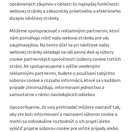
oprávnených záujmov v oblasti čo najlepšej funkčnosti
webovej stránky a zákaznícky prívetivého a efektívneho
dizajnu návštevy stránky.
Môžeme spolupracovať s reklamnými partnermi, ktorí
nám pomáhajú robiť našu webovú stránku pre vás
zaujímavejšou. Na tento účel sa pri návšteve našej
webovej stránky ukladajú na váš pevný disk aj súbory
cookie partnerských spoločností (súbory cookie tretích
strán). Ak spolupracujeme s vyššie uvedenými
reklamnými partnermi, budete o používaní takýchto
súborov cookie a rozsahu informácií, ktoré sa v každom
prípade zhromažďujú, informovaní jednotlivo a
samostatne v rámci nasledujúcich odsekov.
Upozorňujeme, že svoj prehliadač môžete nastaviť tak,
aby ste boli informovaní o nastavení súborov cookie a
mohli sa individuálne rozhodnúť o ich prijatí alebo
vylúčiť prijatie súborov cookie pre určité prípady alebo