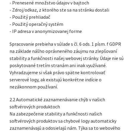
- Prenesené množstvo údajov v bajtoch
- Zdroj/odkaz, z ktorého ste sa na stránku dostali
- Použitý prehliadač
- Použitý operačný systém
- IP adresa v anonymizovanej forme
Spracovanie prebieha v súlade s čl. 6 ods. 1 písm. f GDPR
na základe nášho oprávneného záujmu na zlepšovaní
stability a funkčnosti našej webovej stránky. Údaje nie sú
poskytované tretím stranám ani inak využívané.
Vyhradzujeme si však právo spätne kontrolovať
serverové logy, ak existujú konkrétne indície o
nezákonnom používaní.
2.2 Automatické zaznamenávanie chýb v našich
softvérových produktoch
Na zabezpečenie stability a funkčnosti našich
softvérových produktov sa chybové logy automaticky
zaznamenávajú a odosielajú nám. Týka sa to webového