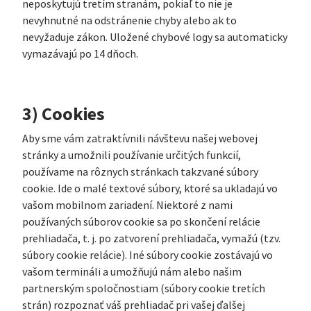
neposkytujú tretím stranám, pokiaľ to nie je
nevyhnutné na odstránenie chyby alebo ak to
nevyžaduje zákon. Uložené chybové logy sa automaticky
vymazávajú po 14 dňoch.
3) Cookies
Aby sme vám zatraktívnili návštevu našej webovej
stránky a umožnili používanie určitých funkcií,
používame na rôznych stránkach takzvané súbory
cookie. Ide o malé textové súbory, ktoré sa ukladajú vo
vašom mobilnom zariadení. Niektoré z nami
používaných súborov cookie sa po skončení relácie
prehliadača, t. j. po zatvorení prehliadača, vymažú (tzv.
súbory cookie relácie). Iné súbory cookie zostávajú vo
vašom termináli a umožňujú nám alebo našim
partnerským spoločnostiam (súbory cookie tretích
strán) rozpoznať váš prehliadač pri vašej ďalšej