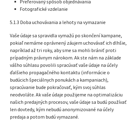
Preferovaný spôsob objednávania
Fotografické vzdelanie
5.1.3 Doba uchovávania a lehoty na vymazanie
Vaše údaje sa spravidla vymažú po skončení kampane,
pokiaľ nemáme oprávnený záujem uchovávať ich dlhšie,
napríklad až tri roky, aby sme sa mohli brániť proti
prípadným právnym nárokom. Ak ste nám na základe
vášho súhlasu povolili spracúvať vaše údaje na účely
ďalšieho propagačného kontaktu (informácie o
budúcich špeciálnych ponukách a kampaniach),
spracúvanie bude pokračovať, kým svoj súhlas
neodvoláte. Ak vaše údaje použijeme na optimalizáciu
našich predajných procesov, vaše údaje sa budú používať
len dovtedy, kým nebudú anonymizované na účely
predaja a potom budú vymazané.