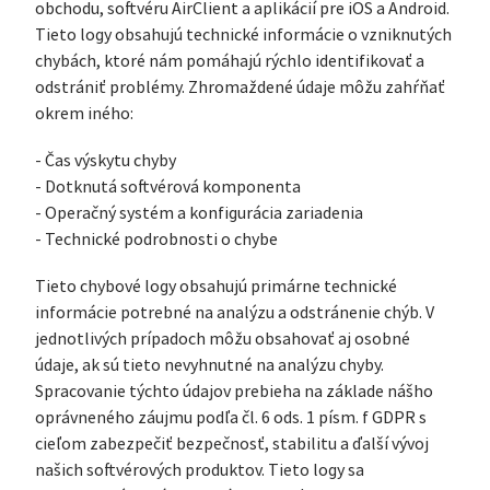
obchodu, softvéru AirClient a aplikácií pre iOS a Android.
Tieto logy obsahujú technické informácie o vzniknutých
chybách, ktoré nám pomáhajú rýchlo identifikovať a
odstrániť problémy. Zhromaždené údaje môžu zahŕňať
okrem iného:
- Čas výskytu chyby
- Dotknutá softvérová komponenta
- Operačný systém a konfigurácia zariadenia
- Technické podrobnosti o chybe
Tieto chybové logy obsahujú primárne technické
informácie potrebné na analýzu a odstránenie chýb. V
jednotlivých prípadoch môžu obsahovať aj osobné
údaje, ak sú tieto nevyhnutné na analýzu chyby.
Spracovanie týchto údajov prebieha na základe nášho
oprávneného záujmu podľa čl. 6 ods. 1 písm. f GDPR s
cieľom zabezpečiť bezpečnosť, stabilitu a ďalší vývoj
našich softvérových produktov. Tieto logy sa