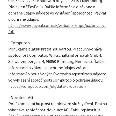
Cie, S.C.A., 22-24 Boulevard Royal, L-2449 Luxembourg
(ďalej len "PayPal"). Ďalšie informácie o zákone o
ochrane údajov nájdete vo vyhlásení spoločnosti PayPal
o ochrane údajov:
https://www.paypal.com/sk/webapps/mpp/ua/privacy-
full
- Computop
Ponúkame platbu kreditnou kartou. Platbu vykonáva
spoločnosť Computop Wirtschaftsinformatik GmbH,
Schwarzenbergstr. 4, 96050 Bamberg, Nemecko. Ďalšie
informácie o zákone o ochrane údajov vrátane
informácií o používaných úverových agentúrach nájdete
vo vyhlásení spoločnosti Computop o ochrane údajov:
https://computop.com/uk/data-protection
.
- Novalnet AG
Ponúkame platbu prostredníctvom služby iDeal. Platbu
vykonáva spoločnosť Novalnet AG, Zahlungsinstitut