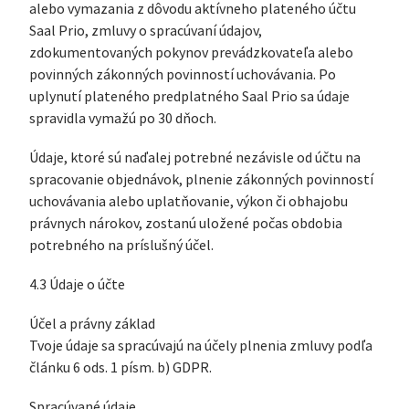
alebo vymazania z dôvodu aktívneho plateného účtu
Saal Prio, zmluvy o spracúvaní údajov,
zdokumentovaných pokynov prevádzkovateľa alebo
povinných zákonných povinností uchovávania. Po
uplynutí plateného predplatného Saal Prio sa údaje
spravidla vymažú po 30 dňoch.
Údaje, ktoré sú naďalej potrebné nezávisle od účtu na
spracovanie objednávok, plnenie zákonných povinností
uchovávania alebo uplatňovanie, výkon či obhajobu
právnych nárokov, zostanú uložené počas obdobia
potrebného na príslušný účel.
4.3 Údaje o účte
Účel a právny základ
Tvoje údaje sa spracúvajú na účely plnenia zmluvy podľa
článku 6 ods. 1 písm. b) GDPR.
Spracúvané údaje