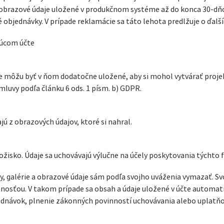
 obrazové údaje uložené v produkčnom systéme až do konca 30-dňo
bjednávky. V prípade reklamácie sa táto lehota predlžuje o ďalšíc
júcom účte
je môžu byť v ňom dodatočne uložené, aby si mohol vytvárať proje
zmluvy podľa článku 6 ods. 1 písm. b) GDPR.
ú z obrazových údajov, ktoré si nahral.
ložisko. Údaje sa uchovávajú výlučne na účely poskytovania týchto f
y, galérie a obrazové údaje sám podľa svojho uváženia vymazať. Svo
osťou. V takom prípade sa obsah a údaje uložené v účte automatic
ednávok, plnenie zákonných povinností uchovávania alebo uplatňo