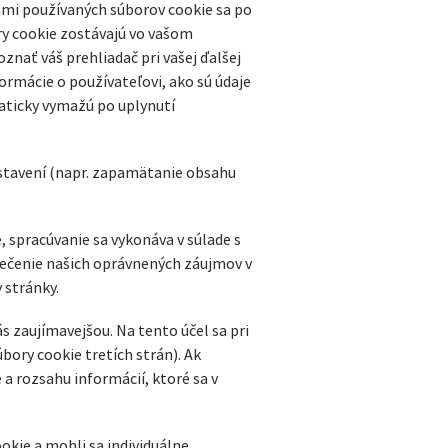
nami používaných súborov cookie sa po
bory cookie zostávajú vo vašom
nať váš prehliadač pri vašej ďalšej
ormácie o používateľovi, ako sú údaje
maticky vymažú po uplynutí
astavení (napr. zapamätanie obsahu
 spracúvanie sa vykonáva v súlade s
ezpečenie našich oprávnených záujmov v
 stránky.
zaujímavejšou. Na tento účel sa pri
bory cookie tretích strán). Ak
 rozsahu informácií, ktoré sa v
okie a mohli sa individuálne