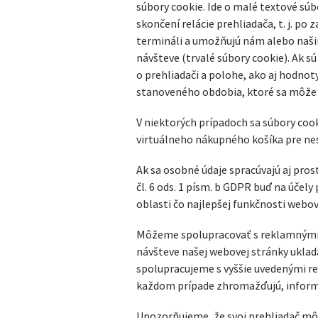
súbory cookie. Ide o malé textové sú
skončení relácie prehliadača, t. j. po
termináli a umožňujú nám alebo našim
návšteve (trvalé súbory cookie). Ak s
o prehliadači a polohe, ako aj hodnot
stanoveného obdobia, ktoré sa môže lí
V niektorých prípadoch sa súbory co
virtuálneho nákupného košíka pre nes
Ak sa osobné údaje spracúvajú aj pro
čl. 6 ods. 1 písm. b GDPR buď na účely
oblasti čo najlepšej funkčnosti webov
Môžeme spolupracovať s reklamnými p
návšteve našej webovej stránky uklada
spolupracujeme s vyššie uvedenými re
každom prípade zhromažďujú, informo
Upozorňujeme, že svoj prehliadač môž