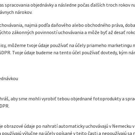
s spracovania objednávky a následne počas ďalších troch rokov 
rávnych nárokov.
uchovávania, najmä podľa daňového alebo obchodného práva, doba
ýchto zákonných povinností uchovávania a môže byť až desať roko
dpisy, môžeme tvoje údaje používať na účely priameho marketingu
) GDPR. Tvoje údaje budeme na tento účel používať dovtedy, kým n
jednávkou
hráš, aby sme mohli vyrobiť tebou objednané fotoprodukty a spra
GDPR.
je obrazové údaje po nahratí automaticky uchovávajú v Nemecku v
 používajú výlučne na účely opísané v tejto časti a nepoužívajú sa 