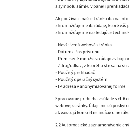
a symbolu zámku v paneli prehliadača
Ak používate našu stránku iba na inf
zhromažďujeme iba údaje, ktoré váš pr
zhromažďujeme nasledujúce technick
- Navštívená webová stránka
- Dátum a čas prístupu
- Prenesené množstvo údajov v bajto
- Zdroj/odkaz, z ktorého ste sa na str
- Použitý prehliadač
- Použitý operačný systém
- IP adresa v anonymizovanej forme
Spracovanie prebieha v súlade s čl. 6
webovej stránky. Údaje nie sú poskyt
ak existujú konkrétne indície o nezá
2.2 Automatické zaznamenávanie chýb