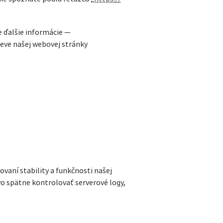
e ďalšie informácie —
teve našej webovej stránky
vaní stability a funkčnosti našej
vo spätne kontrolovať serverové logy,