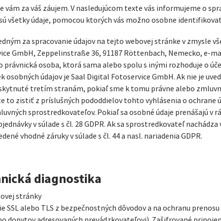
me vám za váš záujem. V nasledujúcom texte vás informujeme o spr
 sú všetky údaje, pomocou ktorých vás možno osobne identifikovať
dným za spracovanie údajov na tejto webovej stránke v zmysle v
rvice GmbH, Zeppelinstraße 36, 91187 Röttenbach, Nemecko, e-mai
bo právnická osoba, ktorá sama alebo spolu s inými rozhoduje o úč
k osobných údajov je Saal Digital Fotoservice GmbH. Ak nie je uv
skytnuté tretím stranám, pokiaľ sme k tomu právne alebo zmluvne
to zistiť z príslušných pododdielov tohto vyhlásenia o ochrane 
luvných sprostredkovateľov. Pokiaľ sa osobné údaje prenášajú v rá
jednávky v súlade s čl. 28 GDPR. Ak sa sprostredkovateľ nachádza
dené vhodné záruky v súlade s čl. 44 a nasl. nariadenia GDPR.
hnická diagnostika
bovej stránky
nie SSL alebo TLS z bezpečnostných dôvodov a na ochranu prenosu
bo dopytov adresovaných prevádzkovateľovi). Zašifrované pripojen