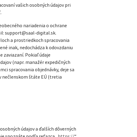
acovaní vašich osobných údajov pri
.
šeobecného nariadenia o ochrane
l: support@saal-digital.sk.
eloch a prostriedkoch spracovania
edené inak, nedochádza k odovzdaniu
 zaviazaní. Pokiaľ údaje
údajov (napr. manažér expedičných
mci spracovania objednávky, deje sa
 v nečlenskom štáte EÚ (tretia
 osobných údajov a ďalších dôverných
ie spoznáte podľa reťazca „
https://
“