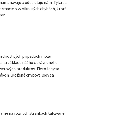
znamenávajú a odosielajú nám. Týka sa
nformácie o vzniknutých chybách, ktoré
ho:
 jednotlivých prípadoch môžu
eha na základe nášho oprávneného
tvérových produktov. Tieto logy sa
zákon. Uložené chybové logy sa
žívame na rôznych stránkach takzvané