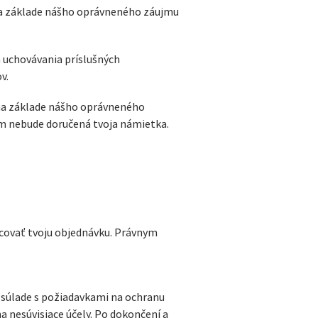
na základe nášho oprávneného záujmu
 uchovávania príslušných
v.
 na základe nášho oprávneného
ám nebude doručená tvoja námietka.
covať tvoju objednávku. Právnym
 súlade s požiadavkami na ochranu
na nesúvisiace účely. Po dokončení a