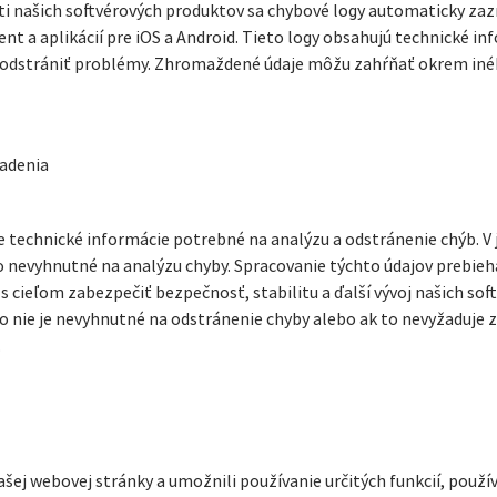
ti našich softvérových produktov sa chybové logy automaticky za
nt a aplikácií pre iOS a Android. Tieto logy obsahujú technické i
 odstrániť problémy. Zhromaždené údaje môžu zahŕňať okrem iné
iadenia
 technické informácie potrebné na analýzu a odstránenie chýb. V
to nevyhnutné na analýzu chyby. Spracovanie týchto údajov prebi
 s cieľom zabezpečiť bezpečnosť, stabilitu a ďalší vývoj našich sof
o nie je nevyhnutné na odstránenie chyby alebo ak to nevyžaduje 
.
ašej webovej stránky a umožnili používanie určitých funkcií, pou