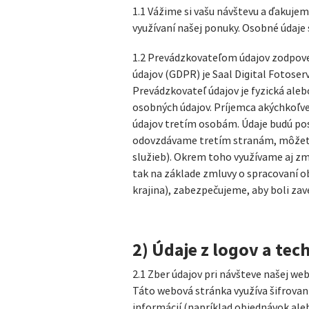
1.1 Vážime si vašu návštevu a ďakuje
využívaní našej ponuky. Osobné údaje
1.2 Prevádzkovateľom údajov zodpove
údajov (GDPR) je Saal Digital Fotose
Prevádzkovateľ údajov je fyzická ale
osobných údajov. Príjemca akýchkoľve
údajov tretím osobám. Údaje budú po
odovzdávame tretím stranám, môžete 
služieb). Okrem toho využívame aj zm
tak na základe zmluvy o spracovaní ob
krajina), zabezpečujeme, aby boli zave
2) Údaje z logov a tec
2.1 Zber údajov pri návšteve našej we
Táto webová stránka využíva šifrova
informácií (napríklad objednávok ale