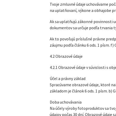
Tvoje zmluvné údaje uchovávame poča
na uplatňovaní, výkone a obhajobe p
Ak sa uplatňujú zákonné povinnosti 
dokumentov sa určuje podľa trvania t
Ak to povoľujú príslušné právne pre
záujmu podľa článku 6 ods. 1 písm. f
4.2 Obrazové údaje
4.2.1 Obrazové údaje v súvislosti s ob
Účel a právny základ
Spracúvame obrazové údaje, ktoré na
základom je článok 6 ods. 1 písm. b) 
Doba uchovávania
Na účely výroby fotoproduktov sa tvo
údajov počas 30 dní. Obrazové údaje sa