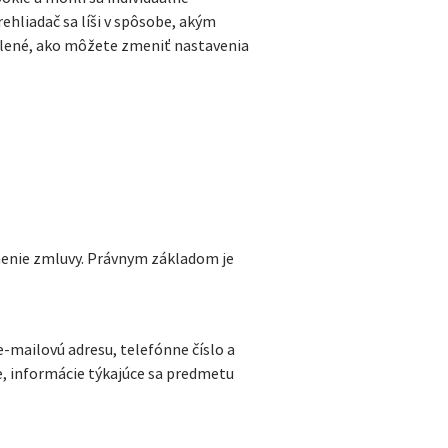
rehliadač sa líši v spôsobe, akým
etlené, ako môžete zmeniť nastavenia
lnenie zmluvy. Právnym základom je
 e-mailovú adresu, telefónne číslo a
e, informácie týkajúce sa predmetu