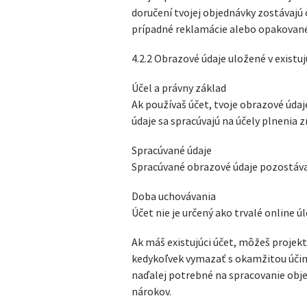
doručení tvojej objednávky zostávajú
prípadné reklamácie alebo opakované o
4.2.2 Obrazové údaje uložené v existu
Účel a právny základ
Ak používaš účet, tvoje obrazové úda
údaje sa spracúvajú na účely plnenia 
Spracúvané údaje
Spracúvané obrazové údaje pozostávaj
Doba uchovávania
Účet nie je určený ako trvalé online ú
Ak máš existujúci účet, môžeš projekt
kedykoľvek vymazať s okamžitou účinn
naďalej potrebné na spracovanie obj
nárokov.