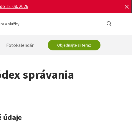
do 12. 08. 2026
ra a služby
Fotokalendár
Objednajte si teraz
ódex správania
 údaje