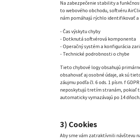
Na zabezpečenie stability a funkčnos
to webového obchodu, softvéru AirClie
nám pomáhajú rýchlo identifikovať a
- Čas výskytu chyby
- Dotknutá softvérová komponenta
- Operačný systém a konfigurácia zar
- Technické podrobnosti o chybe
Tieto chybové logy obsahujú primárne
obsahovať aj osobné údaje, ak sú tie
záujmu podľa čl. 6 ods. 1 písm. f GDPR
neposkytujú tretím stranám, pokiaľ t
automaticky vymazávajú po 14 dňoch
3) Cookies
Aby sme vám zatraktívnili návštevu n