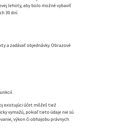
vej lehoty, aby bolo možné vybaviť
h 30 dní.
kty a zadávať objednávky. Obrazové
unkcií.
j existujúci účet môžeš tiež
ky vymažú, pokiaľ tieto údaje nie sú
vanie, výkon či obhajobu právnych