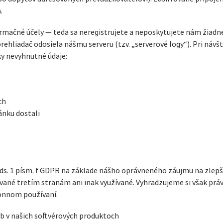
.
ormačné účely — teda sa neregistrujete a neposkytujete nám žiadn
ehliadač odosiela nášmu serveru (tzv. „serverové logy“). Pri návš
y nevyhnutné údaje:
ch
ánku dostali
 ods. 1 písm. f GDPR na základe nášho oprávneného záujmu na zlepšo
ované tretím stranám ani inak využívané. Vyhradzujeme si však prá
konnom používaní.
 v našich softvérových produktoch