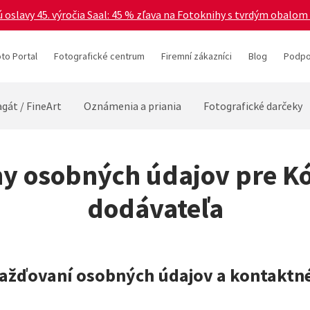
 oslavy 45. výročia Saal: 45 % zľava na Fotoknihy s tvrdým obalom 
to Portal
Fotografické centrum
Firemní zákazníci
Blog
Podpo
gát / FineArt
Oznámenia a priania
Fotografické darčeky
y osobných údajov pre K
dodávateľa
mažďovaní osobných údajov a kontaktné