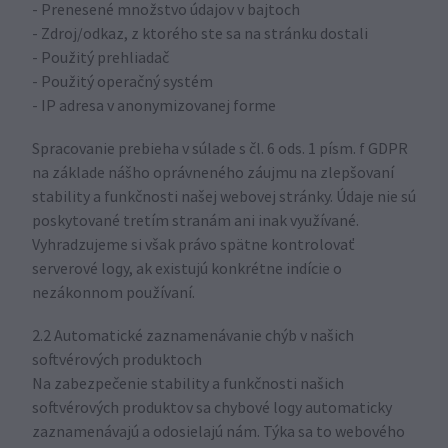
- Prenesené množstvo údajov v bajtoch
- Zdroj/odkaz, z ktorého ste sa na stránku dostali
- Použitý prehliadač
- Použitý operačný systém
- IP adresa v anonymizovanej forme
Spracovanie prebieha v súlade s čl. 6 ods. 1 písm. f GDPR
na základe nášho oprávneného záujmu na zlepšovaní
stability a funkčnosti našej webovej stránky. Údaje nie sú
poskytované tretím stranám ani inak využívané.
Vyhradzujeme si však právo spätne kontrolovať
serverové logy, ak existujú konkrétne indície o
nezákonnom používaní.
2.2 Automatické zaznamenávanie chýb v našich
softvérových produktoch
Na zabezpečenie stability a funkčnosti našich
softvérových produktov sa chybové logy automaticky
zaznamenávajú a odosielajú nám. Týka sa to webového