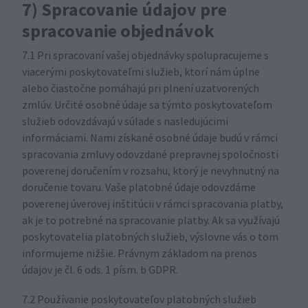
7) Spracovanie údajov pre
spracovanie objednávok
7.1 Pri spracovaní vašej objednávky spolupracujeme s
viacerými poskytovateľmi služieb, ktorí nám úplne
alebo čiastočne pomáhajú pri plnení uzatvorených
zmlúv. Určité osobné údaje sa týmto poskytovateľom
služieb odovzdávajú v súlade s nasledujúcimi
informáciami. Nami získané osobné údaje budú v rámci
spracovania zmluvy odovzdané prepravnej spoločnosti
poverenej doručením v rozsahu, ktorý je nevyhnutný na
doručenie tovaru. Vaše platobné údaje odovzdáme
poverenej úverovej inštitúcii v rámci spracovania platby,
ak je to potrebné na spracovanie platby. Ak sa využívajú
poskytovatelia platobných služieb, výslovne vás o tom
informujeme nižšie. Právnym základom na prenos
údajov je čl. 6 ods. 1 písm. b GDPR.
7.2 Používanie poskytovateľov platobných služieb