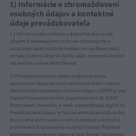
1) Informácie o zhromažďovaní
osobných údajov a kontaktné
údaje prevádzkovateľa
1.1 Vážime si vašu návštevu a ďakujeme vám za váš
záujem. V nasledujúcom texte vás informujeme o
spracovaní vašich osobných údajov pri využívaní našej
ponuky. Osobné údaje sú všetky údaje, pomocou ktorých
vás možno osobne identifikovať.
1.2 Prevádzkovateľom údajov zodpovedným za
spracovanie údajov na tejto webovej stránke v zmysle
všeobecného nariadenia o ochrane údajov (GDPR) je Saal
Digital Fotoservice GmbH, Zeppelinstraße 36, 91187
Röttenbach, Nemecko, e-mail: support@saal-digital.sk.
Prevádzkovateľ údajov je fyzická alebo právnická osoba,
ktorá sama alebo spolu s inými rozhoduje o účeloch a
prostriedkoch spracovania osobných údajov. Príjemca
akýchkoľvek osobných údajov je Saal Digital Fotoservice