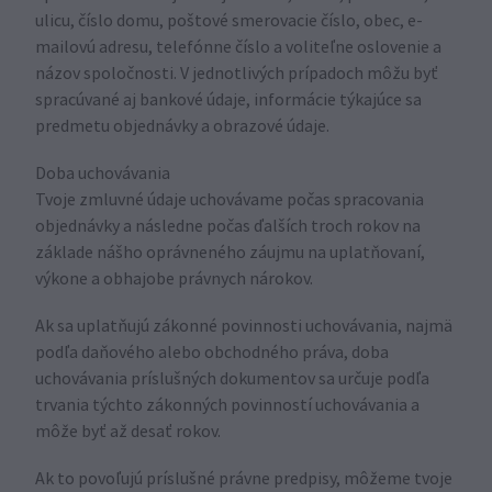
ulicu, číslo domu, poštové smerovacie číslo, obec, e-
mailovú adresu, telefónne číslo a voliteľne oslovenie a
názov spoločnosti. V jednotlivých prípadoch môžu byť
spracúvané aj bankové údaje, informácie týkajúce sa
predmetu objednávky a obrazové údaje.
Doba uchovávania
Tvoje zmluvné údaje uchovávame počas spracovania
objednávky a následne počas ďalších troch rokov na
základe nášho oprávneného záujmu na uplatňovaní,
výkone a obhajobe právnych nárokov.
Ak sa uplatňujú zákonné povinnosti uchovávania, najmä
podľa daňového alebo obchodného práva, doba
uchovávania príslušných dokumentov sa určuje podľa
trvania týchto zákonných povinností uchovávania a
môže byť až desať rokov.
Ak to povoľujú príslušné právne predpisy, môžeme tvoje