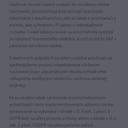
návšteve (trvalé súbory cookie). Ak sú súbory cookie
nastavené, zhromažďujú a spracúvajú špecifické
informácie o používateľovi, ako sú údaje o prehliadači a
polohe, ako aj hodnoty IP adries v individuálnom
rozsahu. Trvalé súbory cookie sa automaticky vymažú
po uplynutí stanoveného obdobia, ktoré sa môže líšiť v
závislosti od súboru cookie.
V niektorých prípadoch sa súbory cookie používajú na
zjednodušenie procesu objednávania uložením
nastavení (napr. zapamätanie obsahu virtuálneho
nákupného košíka pre neskoršiu návštevu webovej
stránky).
Ak sa osobné údaje spracúvajú aj prostredníctvom
jednotlivých nami implementovaných súborov cookie,
spracúvanie sa vykonáva v súlade s čl. 6 ods. 1 písm. b
GDPR buď na účely plnenia zmluvy, alebo v súlade s čl. 6
ods. 1 písm. f GDPR na zabezpečenie našich