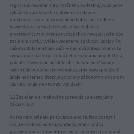
registrácii na odber informačného bulletinu, použijeme
výlučne na účely vášho oslovenia v reklame
prostredníctvom informačného bulletinu. Z odberu
newslettera sa môžete kedykoľvek odhlásiť
prostredníctvom odkazu uvedeného v newsletteri alebo
zaslaním správy vyššie uvedenému správcovi údajov. Po
vašom odhlásení bude vaša e-mailová adresa okamžite
vymazaná z nášho distribučného zoznamu newslettera,
pokiaľ ste výslovne nesúhlasili s ďalším používaním
vašich údajov alebo si nevyhradzujeme právo používať
údaje nad rámec, ktorý je povolený zákonom a o ktorom
vás informujeme v tomto vyhlásení.
6.2 Zasielanie e-mailového spravodajcu existujúcim
zákazníkom
Ak ste nám pri nákupe tovaru alebo služieb poskytli
svoju e-mailovú adresu, vyhradzujeme si právo
pravidelne vám e-mailom zasielať ponuky na podobný