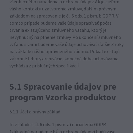
všeobecného nariadenia o ochrane údajov. Ak je cieľom
vášho kontaktu uzatvorenie zmluvy, ďalším právnym
základom na spracovanie je čl. 6 ods. 1 písm. b GDPR. V
tomto prípade budeme vaše údaje spracúvať počas
trvania existujúceho zmluvného vzťahu, ktorý je
nevyhnutný na plnenie zmluvy. Po ukončení zmluvného
vzťahu s vami budeme vaše údaje uchovávať ďalšie 3 roky
na základe nášho oprávneného záujmu. Pokiaľ existujú
zákonné lehoty archivácie, konečná doba uchovávania
vychádza z príslušných špecifikácií.
5.1 Spracovanie údajov pre
program Vzorka produktov
5.1.1 Účel a právny základ
In v súlade s čl. 6 ods. 1 písm. a) nariadenia GDPR
(základné nariadenie EÚ o ochrane údajov) budú vaše