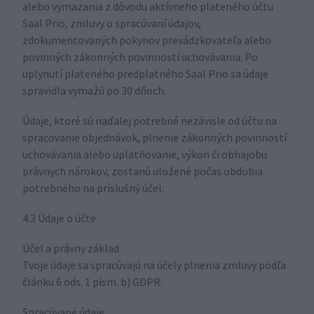
alebo vymazania z dôvodu aktívneho plateného účtu
Saal Prio, zmluvy o spracúvaní údajov,
zdokumentovaných pokynov prevádzkovateľa alebo
povinných zákonných povinností uchovávania. Po
uplynutí plateného predplatného Saal Prio sa údaje
spravidla vymažú po 30 dňoch.
Údaje, ktoré sú naďalej potrebné nezávisle od účtu na
spracovanie objednávok, plnenie zákonných povinností
uchovávania alebo uplatňovanie, výkon či obhajobu
právnych nárokov, zostanú uložené počas obdobia
potrebného na príslušný účel.
4.3 Údaje o účte
Účel a právny základ
Tvoje údaje sa spracúvajú na účely plnenia zmluvy podľa
článku 6 ods. 1 písm. b) GDPR.
Spracúvané údaje