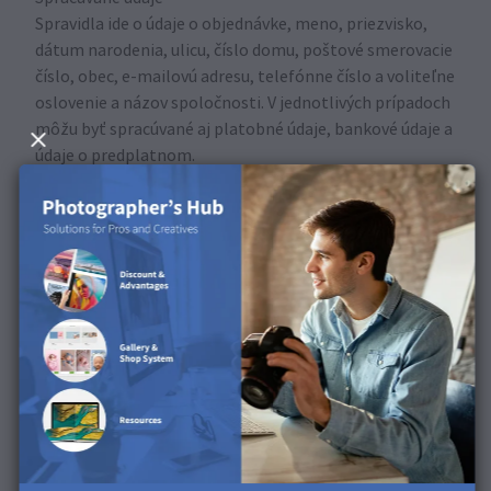
Spravidla ide o údaje o objednávke, meno, priezvisko,
dátum narodenia, ulicu, číslo domu, poštové smerovacie
číslo, obec, e-mailovú adresu, telefónne číslo a voliteľne
oslovenie a názov spoločnosti. V jednotlivých prípadoch
môžu byť spracúvané aj platobné údaje, bankové údaje a
údaje o predplatnom.
Doba uchovávania
Účet sa spravidla vymaže po 36 mesiacoch, ak počas
tohto obdobia nebol aktívne používaný. Ak konáme ako
sprostredkovateľ podľa článku 28 GDPR, vymazanie sa
vykoná výlučne na základe zdokumentovaných pokynov
prevádzkovateľa.
Ak má zákazník existujúci účet, môže tiež kedykoľvek
podľa svojho uváženia vymazať údaje aj samotný účet.
Ak sa účet vymaže, automaticky sa vymažú aj všetky
uložené údaje vrátane údajov o projektoch, údajov o
galériách a obrazových údajov, pokiaľ tieto údaje nie sú