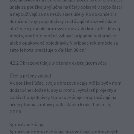
požiadavkami na ochranu údajov počas 30 dní. Obrazové
údaje sa používajú výlučne na účely opísané v tejto časti
a nepoužívajú sa na nesúvisiace účely. Po dokončení a
doručení tvojej objednávky zostávajú obrazové údaje
uložené v produkčnom systéme až do konca 30-dňovej
lehoty, aby bolo možné vybaviť prípadné reklamácie
alebo opakované objednávky. V prípade reklamácie sa
táto lehota predlžuje o ďalších 30 dní.
4.2.2 Obrazové údaje uložené v existujúcom účte
Účel a právny základ
Ak používaš účet, tvoje obrazové údaje môžu byť v ňom
dodatočne uložené, aby si mohol vytvárať projekty a
zadávať objednávky. Obrazové údaje sa spracúvajú na
účely plnenia zmluvy podľa článku 6 ods. 1 písm. b)
GDPR.
Spracúvané údaje
Spracúvané obrazové údaje pozostávajú z obrazových