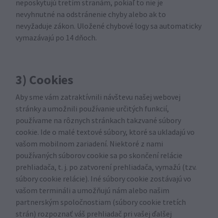
neposkytujú tretím stranám, pokiaľ to nie je
nevyhnutné na odstránenie chyby alebo ak to
nevyžaduje zákon. Uložené chybové logy sa automaticky
vymazávajú po 14 dňoch.
3) Cookies
Aby sme vám zatraktívnili návštevu našej webovej
stránky a umožnili používanie určitých funkcií,
používame na rôznych stránkach takzvané súbory
cookie. Ide o malé textové súbory, ktoré sa ukladajú vo
vašom mobilnom zariadení. Niektoré z nami
používaných súborov cookie sa po skončení relácie
prehliadača, t. j. po zatvorení prehliadača, vymažú (tzv.
súbory cookie relácie). Iné súbory cookie zostávajú vo
vašom termináli a umožňujú nám alebo našim
partnerským spoločnostiam (súbory cookie tretích
strán) rozpoznať váš prehliadač pri vašej ďalšej