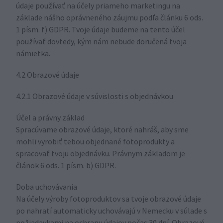
údaje používať na účely priameho marketingu na
základe nášho oprávneného záujmu podľa článku 6 ods.
1 písm. f) GDPR. Tvoje údaje budeme na tento účel
používať dovtedy, kým nám nebude doručená tvoja
námietka.
4.2 Obrazové údaje
4.2.1 Obrazové údaje v súvislosti s objednávkou
Účel a právny základ
Spracúvame obrazové údaje, ktoré nahráš, aby sme
mohli vyrobiť tebou objednané fotoprodukty a
spracovať tvoju objednávku. Právnym základom je
článok 6 ods. 1 písm. b) GDPR.
Doba uchovávania
Na účely výroby fotoproduktov sa tvoje obrazové údaje
po nahratí automaticky uchovávajú v Nemecku v súlade s