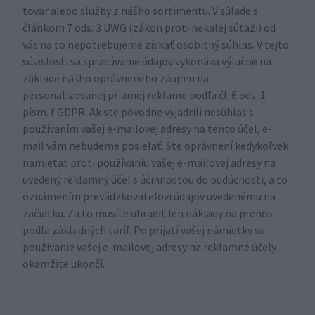
tovar alebo služby z nášho sortimentu. V súlade s
článkom 7 ods. 3 UWG (zákon proti nekalej súťaži) od
vás na to nepotrebujeme získať osobitný súhlas. V tejto
súvislosti sa spracúvanie údajov vykonáva výlučne na
základe nášho oprávneného záujmu na
personalizovanej priamej reklame podľa čl. 6 ods. 1
písm. f GDPR. Ak ste pôvodne vyjadrili nesúhlas s
používaním vašej e-mailovej adresy na tento účel, e-
mail vám nebudeme posielať. Ste oprávnení kedykoľvek
namietať proti používaniu vašej e-mailovej adresy na
uvedený reklamný účel s účinnosťou do budúcnosti, a to
oznámením prevádzkovateľovi údajov uvedenému na
začiatku. Za to musíte uhradiť len náklady na prenos
podľa základných taríf. Po prijatí vašej námietky sa
používanie vašej e-mailovej adresy na reklamné účely
okamžite ukončí.