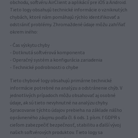
obchodu, softvéru AirClient a aplikácií pre iOS a Android.
Tieto logy obsahujú technické informácie o vzniknutých
chybách, ktoré nám pomáhajú rýchlo identifikovať a
odstrániť problémy. Zhromaždené údaje môžu zahŕňať
okrem iného:
- Čas výskytu chyby
- Dotknutá softvérová komponenta
- Operačný systém a konfigurácia zariadenia
- Technické podrobnosti o chybe
Tieto chybové logy obsahujú primárne technické
informácie potrebné na analýzu a odstránenie chýb. V
jednotlivých prípadoch môžu obsahovať aj osobné
údaje, ak sú tieto nevyhnutné na analýzu chyby.
Spracovanie týchto údajov prebieha na základe nášho
oprávneného záujmu podľa čl. 6 ods. 1 písm. f GDPR s
cieľom zabezpečiť bezpečnosť, stabilitu a ďalší vývoj
našich softvérových produktov. Tieto logy sa