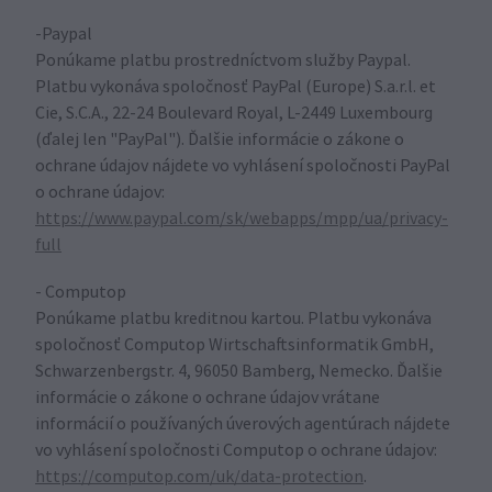
-Paypal
Ponúkame platbu prostredníctvom služby Paypal.
Platbu vykonáva spoločnosť PayPal (Europe) S.a.r.l. et
Cie, S.C.A., 22-24 Boulevard Royal, L-2449 Luxembourg
(ďalej len "PayPal"). Ďalšie informácie o zákone o
ochrane údajov nájdete vo vyhlásení spoločnosti PayPal
o ochrane údajov:
https://www.paypal.com/sk/webapps/mpp/ua/privacy-
full
- Computop
Ponúkame platbu kreditnou kartou. Platbu vykonáva
spoločnosť Computop Wirtschaftsinformatik GmbH,
Schwarzenbergstr. 4, 96050 Bamberg, Nemecko. Ďalšie
informácie o zákone o ochrane údajov vrátane
informácií o používaných úverových agentúrach nájdete
vo vyhlásení spoločnosti Computop o ochrane údajov:
https://computop.com/uk/data-protection
.