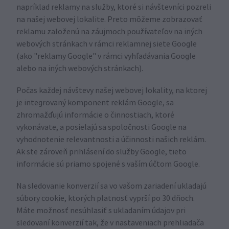
napríklad reklamy na služby, ktoré si návštevníci pozreli
na našej webovej lokalite. Preto môžeme zobrazovať
reklamu založenú na záujmoch používateľov na iných
webových stránkach v rámci reklamnej siete Google
(ako "reklamy Google" v rámci vyhľadávania Google
alebo na iných webových stránkach).
Počas každej návštevy našej webovej lokality, na ktorej
je integrovaný komponent reklám Google, sa
zhromažďujú informácie o činnostiach, ktoré
vykonávate, a posielajú sa spoločnosti Google na
vyhodnotenie relevantnosti a účinnosti našich reklám.
Ak ste zároveň prihlásení do služby Google, tieto
informácie sú priamo spojené s vaším účtom Google.
Na sledovanie konverzií sa vo vašom zariadení ukladajú
súbory cookie, ktorých platnosť vyprší po 30 dňoch.
Máte možnosť nesúhlasiť s ukladaním údajov pri
sledovaní konverzií tak, že v nastaveniach prehliadača