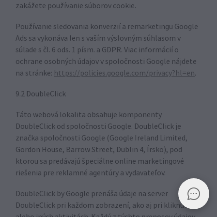
zakážete používanie súborov cookie.
Používanie sledovania konverzií a remarketingu Google
Ads sa vykonáva len s vaším výslovným súhlasom v
súlade s čl. 6 ods. 1 písm. a GDPR. Viac informácií o
ochrane osobných údajov v spoločnosti Google nájdete
na stránke:
https://policies.google.com/privacy?hl=en
.
9.2 DoubleClick
Táto webová lokalita obsahuje komponenty
DoubleClick od spoločnosti Google. DoubleClick je
značka spoločnosti Google (Google Ireland Limited,
Gordon House, Barrow Street, Dublin 4, Írsko), pod
ktorou sa predávajú špeciálne online marketingové
riešenia pre reklamné agentúry a vydavateľov.
DoubleClick by Google prenáša údaje na server
DoubleClick pri každom zobrazení, ako aj pri kliknutí