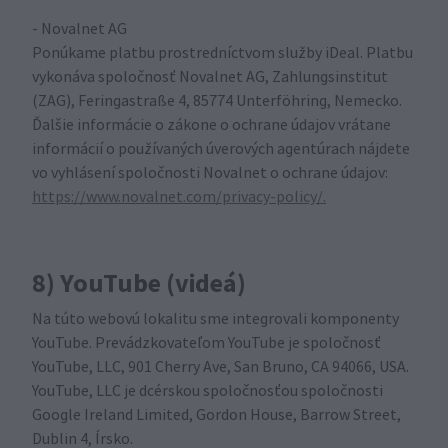
- Novalnet AG
Ponúkame platbu prostredníctvom služby iDeal. Platbu
vykonáva spoločnosť Novalnet AG, Zahlungsinstitut
(ZAG), Feringastraße 4, 85774 Unterföhring, Nemecko.
Ďalšie informácie o zákone o ochrane údajov vrátane
informácií o používaných úverových agentúrach nájdete
vo vyhlásení spoločnosti Novalnet o ochrane údajov:
https://www.novalnet.com/privacy-policy/.
8) YouTube (videá)
Na túto webovú lokalitu sme integrovali komponenty
YouTube. Prevádzkovateľom YouTube je spoločnosť
YouTube, LLC, 901 Cherry Ave, San Bruno, CA 94066, USA.
YouTube, LLC je dcérskou spoločnosťou spoločnosti
Google Ireland Limited, Gordon House, Barrow Street,
Dublin 4, Írsko.