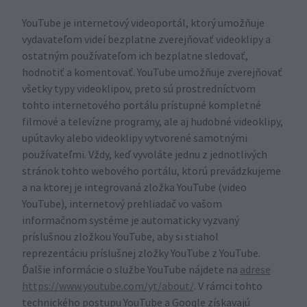
YouTube je internetový videoportál, ktorý umožňuje
vydavateľom videí bezplatne zverejňovať videoklipy a
ostatným používateľom ich bezplatne sledovať,
hodnotiť a komentovať. YouTube umožňuje zverejňovať
všetky typy videoklipov, preto sú prostredníctvom
tohto internetového portálu prístupné kompletné
filmové a televízne programy, ale aj hudobné videoklipy,
upútavky alebo videoklipy vytvorené samotnými
používateľmi. Vždy, keď vyvoláte jednu z jednotlivých
stránok tohto webového portálu, ktorú prevádzkujeme
a na ktorej je integrovaná zložka YouTube (video
YouTube), internetový prehliadač vo vašom
informačnom systéme je automaticky vyzvaný
príslušnou zložkou YouTube, aby si stiahol
reprezentáciu príslušnej zložky YouTube z YouTube.
Ďalšie informácie o službe YouTube nájdete na
adrese
https://www.youtube.com/yt/about/
. V rámci tohto
technického postupu YouTube a Google získavajú