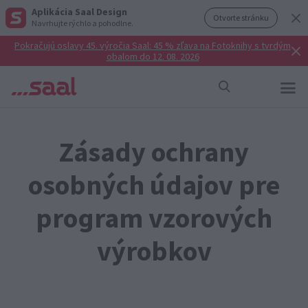
Aplikácia Saal Design
Otvorte stránku
Navrhujte rýchlo a pohodlne.
Pokračujú oslavy 45. výročia Saal: 45 % zľava na Fotoknihy s tvrdým
obalom do 12. 08. 2026
Zásady ochrany
osobných údajov pre
program vzorových
výrobkov