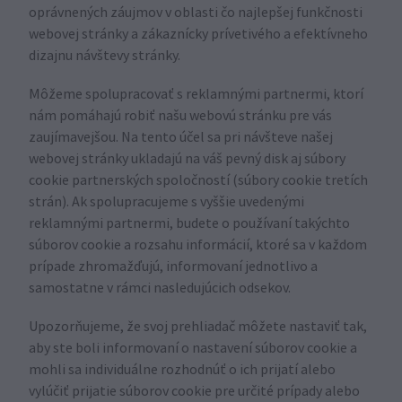
oprávnených záujmov v oblasti čo najlepšej funkčnosti
webovej stránky a zákaznícky prívetivého a efektívneho
dizajnu návštevy stránky.
Môžeme spolupracovať s reklamnými partnermi, ktorí
nám pomáhajú robiť našu webovú stránku pre vás
zaujímavejšou. Na tento účel sa pri návšteve našej
webovej stránky ukladajú na váš pevný disk aj súbory
cookie partnerských spoločností (súbory cookie tretích
strán). Ak spolupracujeme s vyššie uvedenými
reklamnými partnermi, budete o používaní takýchto
súborov cookie a rozsahu informácií, ktoré sa v každom
prípade zhromažďujú, informovaní jednotlivo a
samostatne v rámci nasledujúcich odsekov.
Upozorňujeme, že svoj prehliadač môžete nastaviť tak,
aby ste boli informovaní o nastavení súborov cookie a
mohli sa individuálne rozhodnúť o ich prijatí alebo
vylúčiť prijatie súborov cookie pre určité prípady alebo