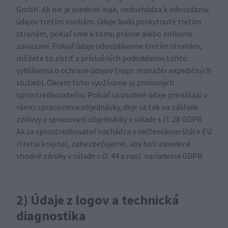
GmbH. Ak nie je uvedené inak, nedochádza k odovzdaniu
údajov tretím osobám. Údaje budú poskytnuté tretím
stranám, pokiaľ sme k tomu právne alebo zmluvne
zaviazaní. Pokiaľ údaje odovzdávame tretím stranám,
môžete to zistiť z príslušných pododdielov tohto
vyhlásenia o ochrane údajov (napr. manažér expedičných
služieb). Okrem toho využívame aj zmluvných
sprostredkovateľov. Pokiaľ sa osobné údaje prenášajú v
rámci spracovania objednávky, deje sa tak na základe
zmluvy o spracovaní objednávky v súlade s čl. 28 GDPR.
Ak sa sprostredkovateľ nachádza v nečlenskom štáte EÚ
(tretia krajina), zabezpečujeme, aby boli zavedené
vhodné záruky v súlade s čl. 44 a nasl. nariadenia GDPR.
2) Údaje z logov a technická
diagnostika