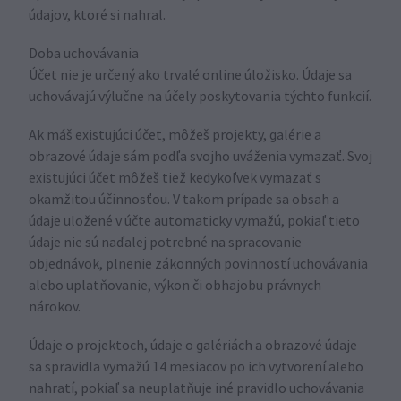
údajov, ktoré si nahral.
Doba uchovávania
Účet nie je určený ako trvalé online úložisko. Údaje sa
uchovávajú výlučne na účely poskytovania týchto funkcií.
Ak máš existujúci účet, môžeš projekty, galérie a
obrazové údaje sám podľa svojho uváženia vymazať. Svoj
existujúci účet môžeš tiež kedykoľvek vymazať s
okamžitou účinnosťou. V takom prípade sa obsah a
údaje uložené v účte automaticky vymažú, pokiaľ tieto
údaje nie sú naďalej potrebné na spracovanie
objednávok, plnenie zákonných povinností uchovávania
alebo uplatňovanie, výkon či obhajobu právnych
nárokov.
Údaje o projektoch, údaje o galériách a obrazové údaje
sa spravidla vymažú 14 mesiacov po ich vytvorení alebo
nahratí, pokiaľ sa neuplatňuje iné pravidlo uchovávania