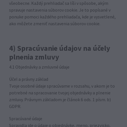
všeobecne. Každý prehliadač sa líši v spôsobe, akým
spravuje nastavenia súborov cookie. Je to popísané v
ponuke pomoci každého prehliadača, kde je vysvetlené,
ako môžete zmeniť nastavenia súborov cookie.
4) Spracúvanie údajov na účely
plnenia zmluvy
4.1 Objednávky a zmluvné údaje
Účel a právny základ
Tvoje osobné údaje spracúvame v rozsahu, v akom je to
potrebné na spracovanie tvojej objednávky a plnenie
zmluvy. Právnym základom je článok 6 ods. 1 písm. b)
GDPR.
Spracúvané údaje
Spravidla ide o údaje o objednávke, meno, priezvisko,