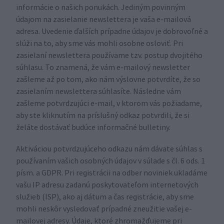
informácie o našich ponukách. Jediným povinným
údajom na zasielanie newslettera je vaša e-mailová
adresa. Uvedenie ďalších prípadne údajov je dobrovoľné a
slúži na to, aby sme vás mohli osobne osloviť. Pri
zasielaní newslettera používame tzv. postup dvojitého
súhlasu. To znamená, že vám e-mailový newsletter
zašleme až po tom, ako nám výslovne potvrdíte, že so
zasielaním newslettera súhlasíte. Následne vám
zašleme potvrdzujúci e-mail, v ktorom vás požiadame,
aby ste kliknutím na príslušný odkaz potvrdili, že si
želáte dostávať budúce informačné bulletiny.
Aktiváciou potvrdzujúceho odkazu nám dávate súhlas s
používaním vašich osobných údajov v súlade s čl. 6 ods. 1
písm. a GDPR. Pri registrácii na odber noviniek ukladáme
vašu IP adresu zadanú poskytovateľom internetových
služieb (ISP), ako aj dátum a čas registrácie, aby sme
mohli neskôr vysledovať prípadné zneužitie vašej e-
mailovej adresy. Údaje, ktoré zhromažďujeme pri