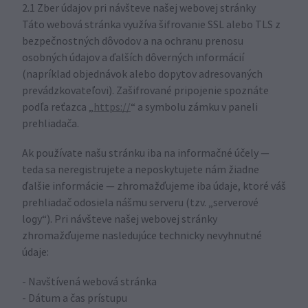
2.1 Zber údajov pri návšteve našej webovej stránky
Táto webová stránka využíva šifrovanie SSL alebo TLS z
bezpečnostných dôvodov a na ochranu prenosu
osobných údajov a ďalších dôverných informácií
(napríklad objednávok alebo dopytov adresovaných
prevádzkovateľovi). Zašifrované pripojenie spoznáte
podľa reťazca „
https://
“ a symbolu zámku v paneli
prehliadača.
Ak používate našu stránku iba na informačné účely —
teda sa neregistrujete a neposkytujete nám žiadne
ďalšie informácie — zhromažďujeme iba údaje, ktoré váš
prehliadač odosiela nášmu serveru (tzv. „serverové
logy“). Pri návšteve našej webovej stránky
zhromažďujeme nasledujúce technicky nevyhnutné
údaje:
- Navštívená webová stránka
- Dátum a čas prístupu