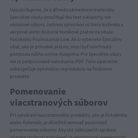
Upozorňujeme, že z dôvodu obmedzení materiálu
špeciálne obaly umožňujú iba text a kliparty, nie
obrazové súbory. Jedinou výnimkou sú biela koženka a
akrylové alebo brúsené hliníkové platne na obale
Fotoknihy Professional Line. Ak si vyberiete špeciálny
obal, ako je prírodné plátno, musí byť navrhnutý
pomocou nášho online dizajnéra. Pre špeciálne obaly
nie je podporované nahrávanie PDF. Toto opatrenie
zabezpečuje optimálnu reprodukciu na finálnom
produkte.
Pomenovanie
viacstranových súborov
Pri vytváraní viacstranového produktu, ako je Fotokniha
alebo Kalendár, je dôležité venovať pozornosť
pomenovaniu súborov. Aby ste zabezpečili správne
poradie strán pri nahrávaní, je nevyhnutné premenovať