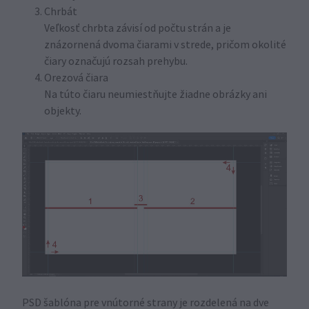
Chrbát
Veľkosť chrbta závisí od počtu strán a je
znázornená dvoma čiarami v strede, pričom okolité
čiary označujú rozsah prehybu.
Orezová čiara
Na túto čiaru neumiestňujte žiadne obrázky ani
objekty.
PSD šablóna pre vnútorné strany je rozdelená na dve