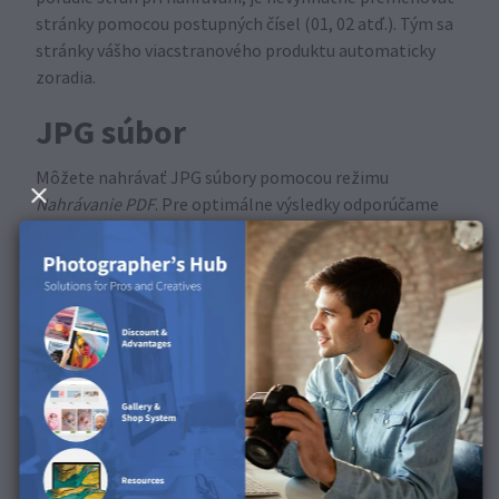
stránky pomocou postupných čísel (01, 02 atď.). Tým sa
stránky vášho viacstranového produktu automaticky
zoradia.
JPG súbor
Môžete nahrávať JPG súbory pomocou režimu
Nahrávanie PDF
. Pre optimálne výsledky odporúčame
ukladať súbory vo formáte JPG v najvyššej možnej
kvalite a zaškrtnúť políčko s profilom ICC sRGB
IEC61966-2.1.
PDF súbor
Na export návrhu do PDF s optimálnymi výsledkami
odporúčame použiť predvoľbu Saal Digital. Súbor s
nastaveniami si môžete stiahnuť
tu
. Po stiahnutí a
rozbalení súboru otvorte Photoshop a v hornom menu
prejdite na
Upraviť
, potom kliknite na
Predvoľba Adobe