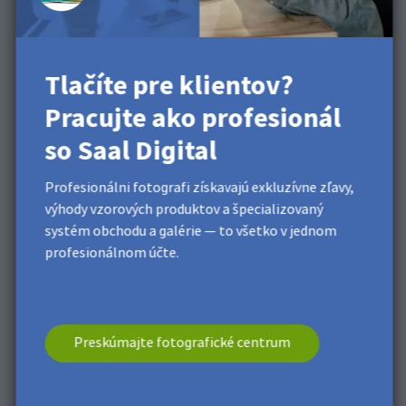
PDF
. Otvorí sa nové okno, kde kliknite na tlačidlo
Načítať
a vyberte stiahnutý súbor s predvoľbou. Po výbere
kliknite na
Uložiť ako…
a zadajte názov pre uloženie.
Tlačíte pre klientov?
Pracujte ako profesionál
so Saal Digital
Profesionálni fotografi získavajú exkluzívne zľavy,
výhody vzorových produktov a špecializovaný
systém obchodu a galérie — to všetko v jednom
profesionálnom účte.
Preskúmajte fotografické centrum
Pri ukladaní súborov vo formáte PDF vyberte
Predvoľbu