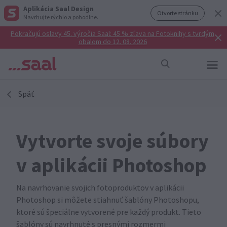
Aplikácia Saal Design
Otvorte stránku
Navrhujte rýchlo a pohodlne.
Pokračujú oslavy 45. výročia Saal: 45 % zľava na Fotoknihy s tvrdým
obalom do 12. 08. 2026
Späť
Vytvorte svoje súbory
v aplikácii Photoshop
Na navrhovanie svojich fotoproduktov v aplikácii
Photoshop si môžete stiahnuť šablóny Photoshopu,
ktoré sú špeciálne vytvorené pre každý produkt. Tieto
šablóny sú navrhnuté s presnými rozmermi