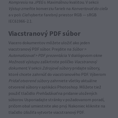
Kompresiu
na
JPEG
s
Maximálnou
kvalitou. V sekcii
Výstup
zmeňte konverziu farieb na
Konvertovať do cieľa
a v poli
Cieľ
vyberte farebný priestor RGB — sRGB
IEC61966-2.1.
Viacstranový PDF súbor
Viacero dokumentov môžete uložiť ako jeden
viacstranový PDF súbor. Prejdite na
Súbor >
Automatizovať > PDF prezentácia
. V dialógovom okne
Možnosti výstupu
zaškrtnite políčko
Viacstranový
dokument
. V sekcii
Zdrojové súbory
pridajte súbory,
ktoré chcete zahrnúť do viacstranového PDF. Výberom
Pridať otvorené súbory
zahrniete všetky aktuálne
otvorené súbory v aplikácii Photoshop. Môžete tiež
použiť tlačidlo
Prehľadávať
na pridanie uložených
súborov. Usporiadajte stránky v požadovanom poradí,
pričom obal umiestnite ako prvý. Nakoniec kliknite na
tlačidlo
Uložiť
a vytvorte viacstranový PDF.