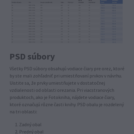
PSD súbory
Všetky PSD súbory obsahujú vodiace čiary pre orez, ktoré
by ste mali zohľadniť pri umiestňovaní prvkov v návrhu.
Uistite sa, že prvky umiestňujete v dostatočnej
vzdialenosti od oblasti orezania. Pri viacstranových
produktoch, ako je Fotokniha, nájdete vodiace čiary,
ktoré označujú rôzne časti knihy. PSD obalu je rozdelený
na tri oblasti:
Zadný obal
Predný obal