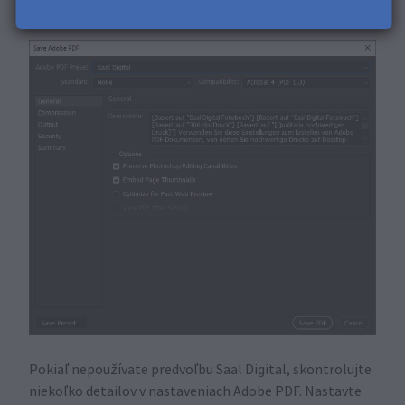
Saal Digital
, ktorú ste uložili v okne
Uložiť Adobe PDF
.
Pokiaľ nepoužívate predvoľbu Saal Digital, skontrolujte
niekoľko detailov v nastaveniach Adobe PDF. Nastavte