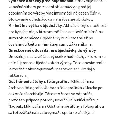
Vymeňte obrázky pred objednaním
: Umožňuje nahrať
konečné súbory po zadaní objednávky a pred jej
odoslaním do výroby. Viac informácií nájdete v
článku
Blokovanie objednávok a nahrádzanie obrázkov
.
Minimálna výška objednávky
: Aktivácia tejto možnosti
poskytuje pole, v ktorom môžete nastaviť minimálnu
sumu objednávky. Objednávky budú možné až po
dosiahnutí tejto minimálnej sumy zákazníkom.
Oneskorené odovzdanie objednávky do výroby
:
Umožňuje nastaviť časový úsek v hodinách, v ktorom sa
odloží prenos objednávok do výroby. Toto oneskorenie
je možné nakonfigurovať v
nastaveniach Predaj a
fakturácia.
Odstránenie úlohy s fotografiou
: Kliknutím na
Archívna fotografia Úloha sa fotografická zákazka po
dokončení archivuje. Táto možnosť sa odporúča,
pretože v prípade potreby umožňuje budúci prístup.
Naopak, kliknutím na Odstránenie úlohy s fotografiou
sa fotozáťaž natrvalo vymaže spolu so všetkými