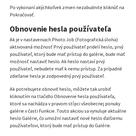
Po vykonaní akýchkoľvek zmien nezabudnite kliknúť na
Pokračovať.
Obnovenie hesla používateľa
Ak je v nastaveniach Photo Job (Fotografická úloha)
aktivovaná možnosť Prvý používateľ pridelí heslo, prvý
používateľ, ktorý bude mať prístup do galérie, bude mať
možnosť nastaviť heslo. Ak heslo nastaví prvý
používateľ, nebudete mať k nemu prístup. Za prípadné
zdieľanie hesla je zodpovedný prvý používateľ.
Ak potrebujete obnoviť heslo, môžete tak urobiť
kliknutím na tlačidlo Obnovenie hesla používateľa,
ktoré sa nachádza v pravom stĺpci všeobecnej ponuky
galérie v časti Funkcie. Touto akciou sa vynuluje aktuálne
heslo Galérie, čo umožní nastaviť nové heslo ďalšiemu
používateľovi, ktorý bude mať prístup do Galérie.