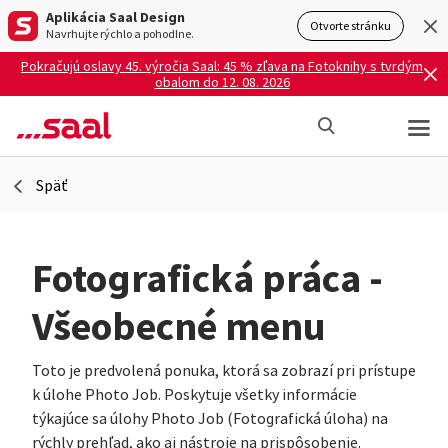
Aplikácia Saal Design
Otvorte stránku
Navrhujte rýchlo a pohodlne.
Pokračujú oslavy 45. výročia Saal: 45 % zľava na Fotoknihy s tvrdým
obalom do 12. 08. 2026
Späť
Fotografická práca -
Všeobecné menu
Toto je predvolená ponuka, ktorá sa zobrazí pri prístupe
k úlohe Photo Job. Poskytuje všetky informácie
týkajúce sa úlohy Photo Job (Fotografická úloha) na
rýchly prehľad, ako aj nástroje na prispôsobenie.