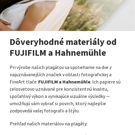
Dôveryhodné materiály od
FUJIFILM a Hahnemühle
Pri výrobe našich plagátov sa spoliehame na dve z
najuznávanejších značiek v oblasti fotografickej a
FUJIFILM a Hahnemühle
FineArt tlače:
. Ich papiere sú
celosvetovo uznávané pre konzistentnú kvalitu,
spoľahlivý výkon a vynikajúce vizuálne výsledky —
umožňujú vám vybrať si povrch, ktorý najlepšie
zodpovedá vašej fotografii a štýlu.
Prehľad našich materiálov na plagáty: