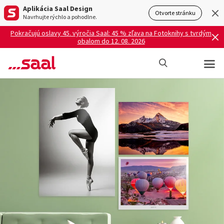
Aplikácia Saal Design
Otvorte stránku
Navrhujte rýchlo a pohodlne.
Pokračujú oslavy 45. výročia Saal: 45 % zľava na Fotoknihy s tvrdým
obalom do 12. 08. 2026