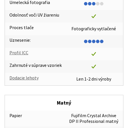
Umelecká fotografia
Odolnosť voči UV žiareniu
Proces tlače
Fotograficky vytlačené
Uznesenie:
Profil ICC
Zahrnuté v súprave vzoriek
Dodacie lehoty
Len 1-2 dni výroby
Matný
Papier
Fujifilm Crystal Archive
DP II Professional matný