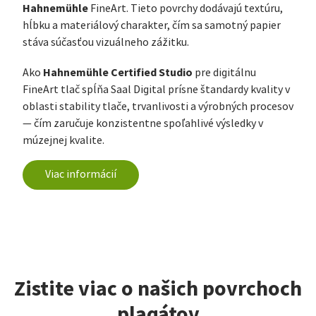
Hahnemühle
FineArt. Tieto povrchy dodávajú textúru,
hĺbku a materiálový charakter, čím sa samotný papier
stáva súčasťou vizuálneho zážitku.
Hahnemühle Certified Studio
Ako
pre digitálnu
FineArt tlač spĺňa Saal Digital prísne štandardy kvality v
oblasti stability tlače, trvanlivosti a výrobných procesov
— čím zaručuje konzistentne spoľahlivé výsledky v
múzejnej kvalite.
Viac informácií
Zistite viac o našich povrchoch
plagátov