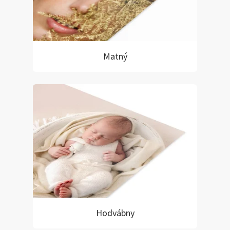
Matný
Hodvábny