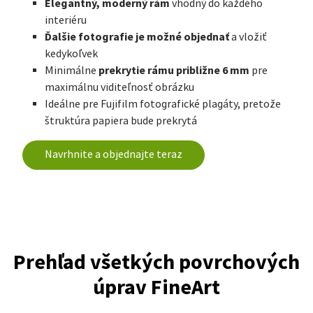
Elegantný, moderný rám
vhodný do každého
interiéru
Ďalšie fotografie je možné objednať
a vložiť
kedykoľvek
prekrytie rámu približne 6 mm
Minimálne
pre
maximálnu viditeľnosť obrázku
Ideálne pre Fujifilm fotografické plagáty, pretože
štruktúra papiera bude prekrytá
Navrhnite a objednajte teraz
Prehľad všetkých povrchových
úprav FineArt