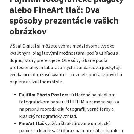
alebo FineArt tlač: Dva
spôsoby prezentácie vašich
obrázkov
V Saal Digital si môžete vybrať medzi dvoma vysoko
kvalitnými plagátovými možnosťami podľa vzhľadu a
dojmu, ktorý preferujete. Obe sú vyrábané podľa
profesionálnych laboratórnych štandardov a poskytujú
vynikajúcu obrazovú kvalitu — rozdiel spočíva v povrchu
papiera a vizuálnom štýle.
Fujifilm Photo Posters
sú tlačené na hladkom
fotografickom papieri FUJIFILM a zameriavajú sa
na presnú reprodukciu fotografií, verné farby a
klasický fotografický vzhľad.
FineArt tlač
využíva štruktúrované umelecké
papiere a kladie väčší dôraz na materiál a charakter