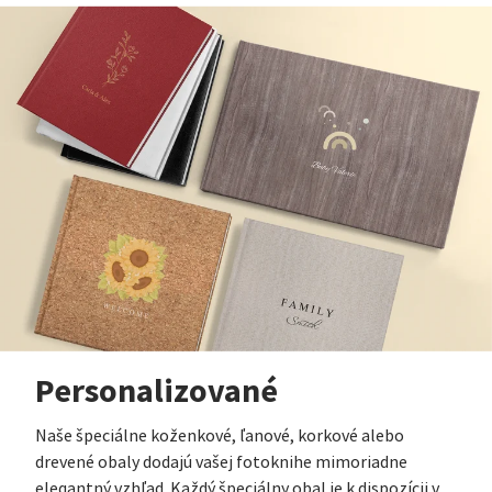
Personalizované
Naše špeciálne koženkové, ľanové, korkové alebo
drevené obaly dodajú vašej fotoknihe mimoriadne
elegantný vzhľad. Každý špeciálny obal je k dispozícii v