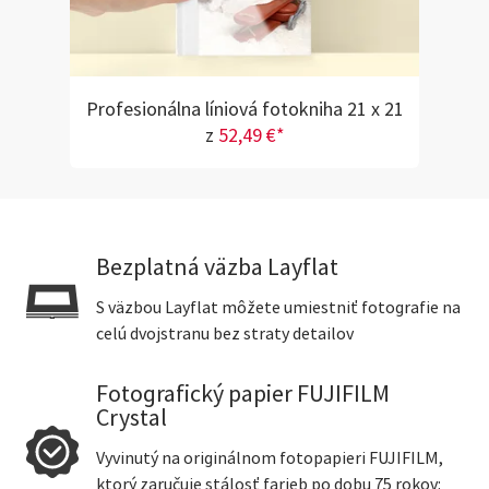
Profesionálna líniová fotokniha 21 x 21
z
52,49 €*
Bezplatná väzba Layflat
S väzbou Layflat môžete umiestniť fotografie na
celú dvojstranu bez straty detailov
Fotografický papier FUJIFILM
Crystal
Vyvinutý na originálnom fotopapieri FUJIFILM,
ktorý zaručuje stálosť farieb po dobu 75 rokov: