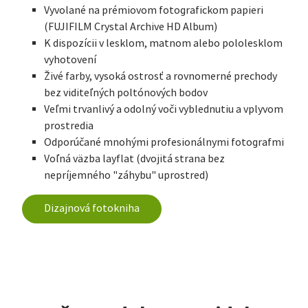
Vyvolané na prémiovom fotografickom papieri
(FUJIFILM Crystal Archive HD Album)
K dispozícii v lesklom, matnom alebo pololesklom
vyhotovení
Živé farby, vysoká ostrosť a rovnomerné prechody
bez viditeľných poltónových bodov
Veľmi trvanlivý a odolný voči vyblednutiu a vplyvom
prostredia
Odporúčané mnohými profesionálnymi fotografmi
Voľná väzba layflat (dvojitá strana bez
nepríjemného "záhybu" uprostred)
Dizajnová fotokniha