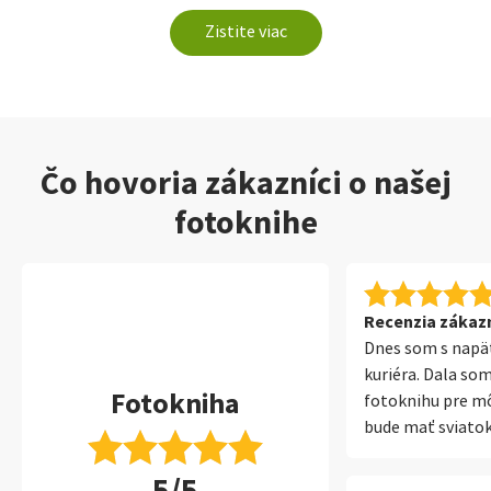
Zistite viac
Čo hovoria zákazníci o našej
fotoknihe
Recenzia zákazní
Dnes som s napä
kuriéra. Dala som
Fotokniha
fotoknihu pre mô
bude mať sviatok
očakávaním som 
5/5
zabalený balíček