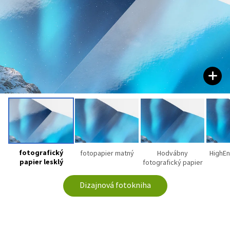
fotografický
fotopapier matný
Hodvábny
HighEn
papier lesklý
fotografický papier
Dizajnová fotokniha