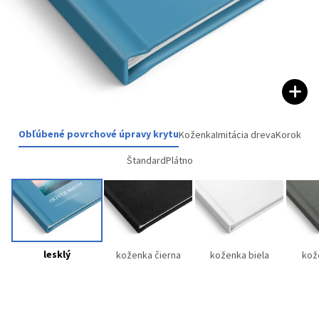
Obľúbené povrchové úpravy krytu
Koženka
Imitácia dreva
Korok
Štandard
Plátno
lesklý
koženka čierna
koženka biela
kož