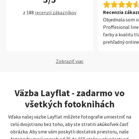
začala pomaly li
má rozmery 21x2
Recenzia zákazní
z 188
recenzií zákazníkov
strán. Je to moj
Objednala som si
od SaalDigital. J
Proffesional lin
skvost. Profesio
farby a kvalitu t
super kvalita tla
prehľadný online 
a jednoduchosť s
je aj rýchla a ús
Cena o niečo vyšš
a čas dodania.
Zobraziť viac
korigovať prost
bonusov, ktoré f
vďaka, som nadše
určite poteší a ja
Väzba Layflat - zadarmo vo
služby som nevyu
všetkých fotoknihách
Vďaka našej väzbe Layflat môžete fotografie umiestniť na
celú dvojstranu bez toho, aby ste stratili akúkoľvek časť
obrázka. Aby sme vám poskytli dostatok priestoru, naše