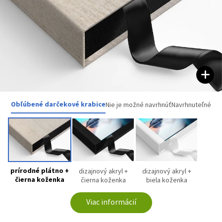
Obľúbené darčekové krabice
Nie je možné navrhnúť
Navrhnuteľné
prírodné plátno +
dizajnový akryl +
dizajnový akryl +
čierna koženka
čierna koženka
biela koženka
Viac informácií