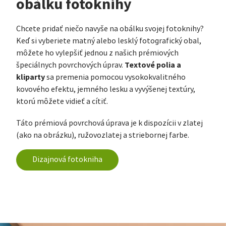
obálku fotoknihy
Chcete pridať niečo navyše na obálku svojej fotoknihy?
Keď si vyberiete matný alebo lesklý fotografický obal,
môžete ho vylepšiť jednou z našich prémiových
Textové polia a
špeciálnych povrchových úprav.
kliparty
sa premenia pomocou vysokokvalitného
kovového efektu, jemného lesku a vyvýšenej textúry,
ktorú môžete vidieť a cítiť.
Táto prémiová povrchová úprava je k dispozícii v zlatej
(ako na obrázku), ružovozlatej a striebornej farbe.
Dizajnová fotokniha