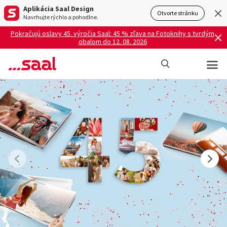
Aplikácia Saal Design
Otvorte stránku
Navrhujte rýchlo a pohodlne.
Pokračujú oslavy 45. výročia Saal: 45 % zľava na Fotoknihy s tvrdým
obalom do 12. 08. 2026