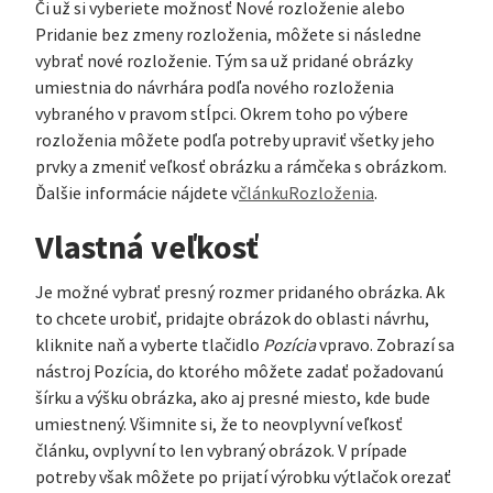
Či už si vyberiete možnosť Nové rozloženie alebo
Pridanie bez zmeny rozloženia, môžete si následne
vybrať nové rozloženie. Tým sa už pridané obrázky
umiestnia do návrhára podľa nového rozloženia
vybraného v pravom stĺpci. Okrem toho po výbere
rozloženia môžete podľa potreby upraviť všetky jeho
prvky a zmeniť veľkosť obrázku a rámčeka s obrázkom.
Ďalšie informácie nájdete v
článkuRozloženia
.
Vlastná veľkosť
Je možné vybrať presný rozmer pridaného obrázka. Ak
to chcete urobiť, pridajte obrázok do oblasti návrhu,
kliknite naň a vyberte tlačidlo
Pozícia
vpravo. Zobrazí sa
nástroj Pozícia, do ktorého môžete zadať požadovanú
šírku a výšku obrázka, ako aj presné miesto, kde bude
umiestnený. Všimnite si, že to neovplyvní veľkosť
článku, ovplyvní to len vybraný obrázok. V prípade
potreby však môžete po prijatí výrobku výtlačok orezať