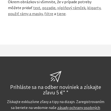
Okrem obrázkov si všimnite, že v prípade potreby
môžete pridať
text
,
pozadie
,
výplňový rámček
,
kliparty
,
použiť rámy a masky
,
filtre
a
tiene
.
Prihláste sa na odber noviniek a získajte
zľavu 5 €* *
Získajte exkluzívne zľavy a tipy na dizajn. Zaregistrovaním
sa beriete na vedomie naše
zásady ochrany osobných