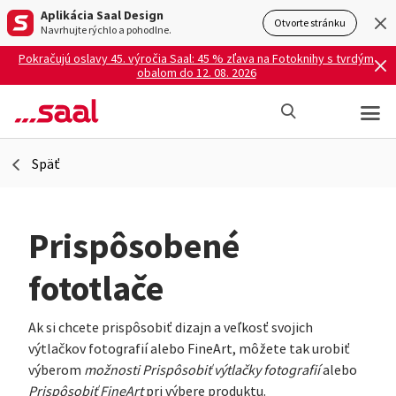
Aplikácia Saal Design
Otvorte stránku
Navrhujte rýchlo a pohodlne.
Pokračujú oslavy 45. výročia Saal: 45 % zľava na Fotoknihy s tvrdým
obalom do 12. 08. 2026
Späť
Prispôsobené
fototlače
Ak si chcete prispôsobiť dizajn a veľkosť svojich
výtlačkov fotografií alebo FineArt, môžete tak urobiť
výberom
možnosti Prispôsobiť výtlačky fotografií
alebo
Prispôsobiť FineArt
pri výbere produktu.